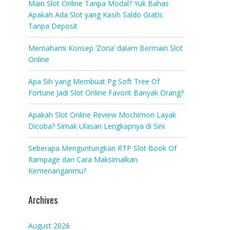
Main Slot Online Tanpa Modal? Yuk Bahas
Apakah Ada Slot yang Kasih Saldo Gratis
Tanpa Deposit
Memahami Konsep ‘Zona’ dalam Bermain Slot
Online
Apa Sih yang Membuat Pg Soft Tree Of
Fortune Jadi Slot Online Favorit Banyak Orang?
Apakah Slot Online Review Mochimon Layak
Dicoba? Simak Ulasan Lengkapnya di Sini
Seberapa Menguntungkan RTP Slot Book Of
Rampage dan Cara Maksimalkan
Kemenanganmu?
Archives
August 2026