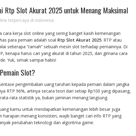
ami Rtp Slot Akurat 2025 untuk Menang Maksimal
nline terpercaya di indonesia
cara kerja slot online yang sering banget kasih kemenangan
bahas para pemain adalah soal
Rtp Slot Akurat 2025
. RTP atau
ilai seberapa “ramah” sebuah mesin slot terhadap pemainnya. Di
 RTP, kenapa harus cari yang akurat di tahun 2025, dan gimana cara
. Yuk, simak sampai habis!
 Pemain Slot?
persentase pengembalian uang taruhan kepada pemain dalam jangka
ya RTP 96%, artinya secara teori dari setiap Rp100 yang dipasang,
 rata-rata statistik ya, bukan jaminan menang langsung.
eluang kamu untuk mendapatkan kemenangan lebih besar juga
n harapan menang konsisten, wajib banget cari info RTP yang
banyak perubahan teknologi dan algoritma game.