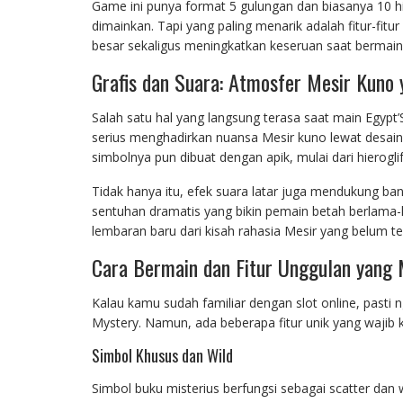
Game ini punya format 5 gulungan dan biasanya 10 hi
dimainkan. Tapi yang paling menarik adalah fitur-f
besar sekaligus meningkatkan keseruan saat bermain
Grafis dan Suara: Atmosfer Mesir Kuno
Salah satu hal yang langsung terasa saat main Egypt’
serius menghadirkan nuansa Mesir kuno lewat desain 
simbolnya pun dibuat dengan apik, mulai dari hierogl
Tidak hanya itu, efek suara latar juga mendukung ba
sentuhan dramatis yang bikin pemain betah berlama-
lembaran baru dari kisah rahasia Mesir yang belum t
Cara Bermain dan Fitur Unggulan yang
Kalau kamu sudah familiar dengan slot online, past
Mystery. Namun, ada beberapa fitur unik yang waji
Simbol Khusus dan Wild
Simbol buku misterius berfungsi sebagai scatter dan wi