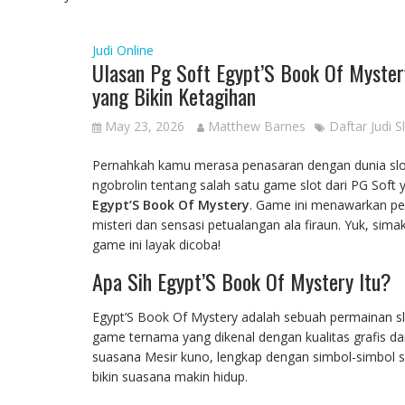
Judi Online
Ulasan Pg Soft Egypt’S Book Of Myste
yang Bikin Ketagihan
May 23, 2026
Matthew Barnes
Daftar Judi S
Pernahkah kamu merasa penasaran dengan dunia slot 
ngobrolin tentang salah satu game slot dari PG Soft 
Egypt’S Book Of Mystery
. Game ini menawarkan pe
misteri dan sensasi petualangan ala firaun. Yuk, s
game ini layak dicoba!
Apa Sih Egypt’S Book Of Mystery Itu?
Egypt’S Book Of Mystery adalah sebuah permainan sl
game ternama yang dikenal dengan kualitas grafis d
suasana Mesir kuno, lengkap dengan simbol-simbol se
bikin suasana makin hidup.