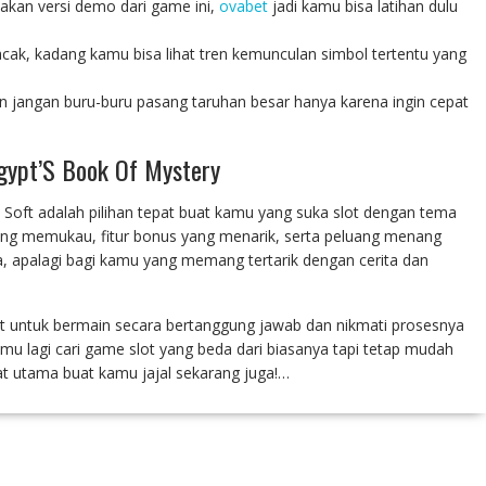
akan versi demo dari game ini,
ovabet
jadi kamu bisa latihan dulu
acak, kadang kamu bisa lihat tren kemunculan simbol tertentu yang
n jangan buru-buru pasang taruhan besar hanya karena ingin cepat
Egypt’S Book Of Mystery
 Soft adalah pilihan tepat buat kamu yang suka slot dengan tema
ng memukau, fitur bonus yang menarik, serta peluang menang
a, apalagi bagi kamu yang memang tertarik dengan cerita dan
ngat untuk bermain secara bertanggung jawab dan nikmati prosesnya
 lagi cari game slot yang beda dari biasanya tapi tetap mudah
dat utama buat kamu jajal sekarang juga!…