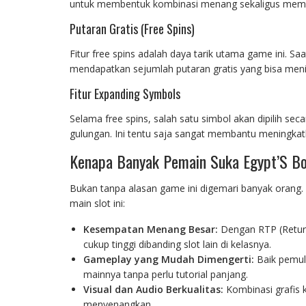
untuk membentuk kombinasi menang sekaligus memicu f
Putaran Gratis (Free Spins)
Fitur free spins adalah daya tarik utama game ini. Sa
mendapatkan sejumlah putaran gratis yang bisa me
Fitur Expanding Symbols
Selama free spins, salah satu simbol akan dipilih se
gulungan. Ini tentu saja sangat membantu meningk
Kenapa Banyak Pemain Suka Egypt’S B
Bukan tanpa alasan game ini digemari banyak orang. 
main slot ini:
Kesempatan Menang Besar:
Dengan RTP (Return
cukup tinggi dibanding slot lain di kelasnya.
Gameplay yang Mudah Dimengerti:
Baik pemul
mainnya tanpa perlu tutorial panjang.
Visual dan Audio Berkualitas:
Kombinasi grafis 
menyenangkan.