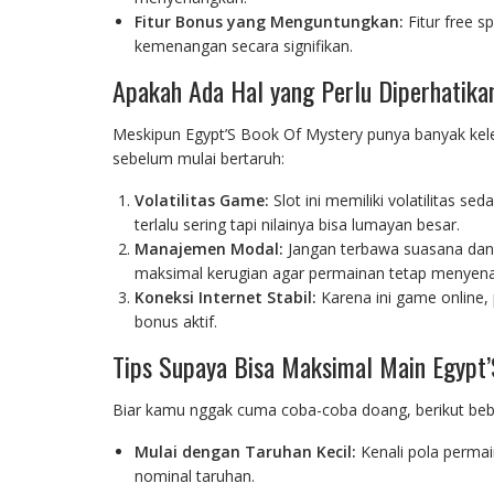
Fitur Bonus yang Menguntungkan:
Fitur free 
kemenangan secara signifikan.
Apakah Ada Hal yang Perlu Diperhatik
Meskipun Egypt’S Book Of Mystery punya banyak kele
sebelum mulai bertaruh:
Volatilitas Game:
Slot ini memiliki volatilitas s
terlalu sering tapi nilainya bisa lumayan besar.
Manajemen Modal:
Jangan terbawa suasana dan 
maksimal kerugian agar permainan tetap menyenan
Koneksi Internet Stabil:
Karena ini game online, 
bonus aktif.
Tips Supaya Bisa Maksimal Main Egypt
Biar kamu nggak cuma coba-coba doang, berikut bebe
Mulai dengan Taruhan Kecil:
Kenali pola permai
nominal taruhan.