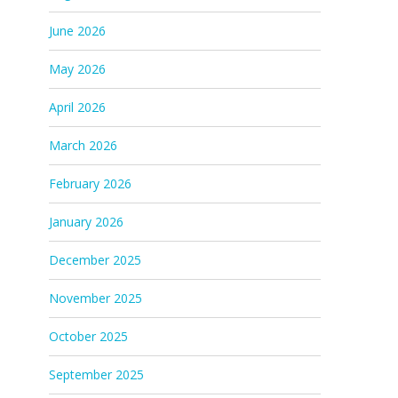
June 2026
May 2026
April 2026
March 2026
February 2026
January 2026
December 2025
November 2025
October 2025
September 2025