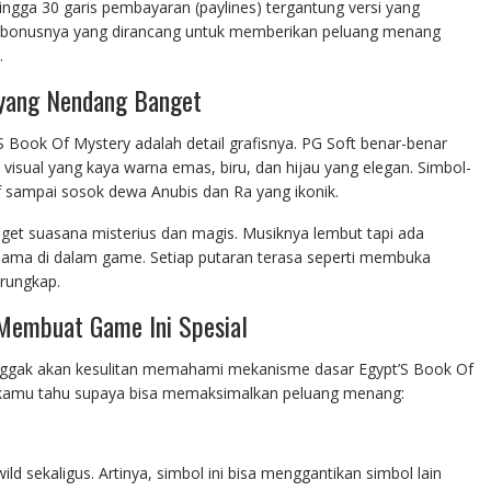
ngga 30 garis pembayaran (paylines) tergantung versi yang
itur bonusnya yang dirancang untuk memberikan peluang menang
.
 yang Nendang Banget
S Book Of Mystery adalah detail grafisnya. PG Soft benar-benar
visual yang kaya warna emas, biru, dan hijau yang elegan. Simbol-
if sampai sosok dewa Anubis dan Ra yang ikonik.
nget suasana misterius dan magis. Musiknya lembut tapi ada
lama di dalam game. Setiap putaran terasa seperti membuka
erungkap.
 Membuat Game Ini Spesial
i nggak akan kesulitan memahami mekanisme dasar Egypt’S Book Of
b kamu tahu supaya bisa memaksimalkan peluang menang:
ld sekaligus. Artinya, simbol ini bisa menggantikan simbol lain