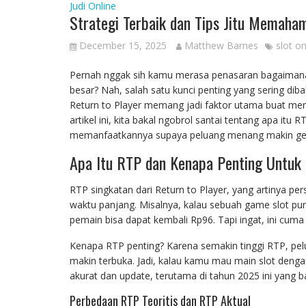
Judi Online
Strategi Terbaik dan Tips Jitu Memah
December 15, 2025
Matthew Barnes
slot o
Pernah nggak sih kamu merasa penasaran bagaimana 
besar? Nah, salah satu kunci penting yang sering di
Return to Player memang jadi faktor utama buat men
artikel ini, kita bakal ngobrol santai tentang apa itu
memanfaatkannya supaya peluang menang makin gede
Apa Itu RTP dan Kenapa Penting Untuk
RTP singkatan dari Return to Player, yang artinya 
waktu panjang. Misalnya, kalau sebuah game slot pun
pemain bisa dapat kembali Rp96. Tapi ingat, ini cuma
Kenapa RTP penting? Karena semakin tinggi RTP, p
makin terbuka. Jadi, kalau kamu mau main slot denga
akurat dan update, terutama di tahun 2025 ini yang 
Perbedaan RTP Teoritis dan RTP Aktual