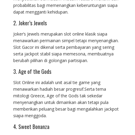
probabilitas bagi memenangkan keberuntungan siapa
dapat mengganti kehidupan.
2. Joker’s Jewels
Joker’s Jewels merupakan slot online klasik siapa
menawarkan permainan simpel tetapi menyenangkan.
Slot Gacor ini dikenal serta pembayaran yang sering
serta jackpot stabil siapa memesona, membuatnya
berubah pilihan di golongan partisipan.
3. Age of the Gods
Slot Online ini adalah unit asal tie game yang
menawarkan hadiah besar progresif.Serta tema
mitologi Greece, Age of the Gods tak sekedar
menyenangkan untuk dimainkan akan tetapi pula
memberikan peluang besar bagi mengalahkan jackpot
siapa menggoda.
4. Sweet Bonanza