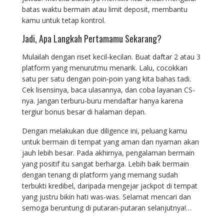
batas waktu bermain atau limit deposit, membantu
kamu untuk tetap kontrol.
Jadi, Apa Langkah Pertamamu Sekarang?
Mulailah dengan riset kecil-kecilan. Buat daftar 2 atau 3
platform yang menurutmu menarik. Lalu, cocokkan
satu per satu dengan poin-poin yang kita bahas tadi.
Cek lisensinya, baca ulasannya, dan coba layanan CS-
nya. Jangan terburu-buru mendaftar hanya karena
tergiur bonus besar di halaman depan.
Dengan melakukan due diligence ini, peluang kamu
untuk bermain di tempat yang aman dan nyaman akan
jauh lebih besar. Pada akhirnya, pengalaman bermain
yang positif itu sangat berharga. Lebih baik bermain
dengan tenang di platform yang memang sudah
terbukti kredibel, daripada mengejar jackpot di tempat
yang justru bikin hati was-was. Selamat mencari dan
semoga beruntung di putaran-putaran selanjutnya!…