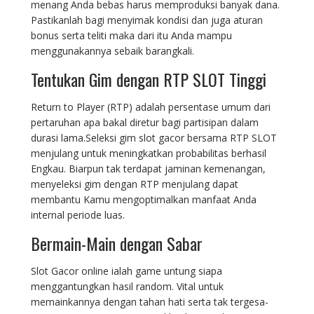
menang Anda bebas harus memproduksi banyak dana.
Pastikanlah bagi menyimak kondisi dan juga aturan
bonus serta teliti maka dari itu Anda mampu
menggunakannya sebaik barangkali.
Tentukan Gim dengan RTP SLOT Tinggi
Return to Player (RTP) adalah persentase umum dari
pertaruhan apa bakal diretur bagi partisipan dalam
durasi lama.Seleksi gim slot gacor bersama RTP SLOT
menjulang untuk meningkatkan probabilitas berhasil
Engkau. Biarpun tak terdapat jaminan kemenangan,
menyeleksi gim dengan RTP menjulang dapat
membantu Kamu mengoptimalkan manfaat Anda
internal periode luas.
Bermain-Main dengan Sabar
Slot Gacor online ialah game untung siapa
menggantungkan hasil random. Vital untuk
memainkannya dengan tahan hati serta tak tergesa-