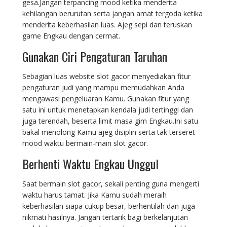
gesa.Jangan terpancing mood ketika menderita
kehilangan berurutan serta jangan amat tergoda ketika
menderita keberhasilan luas. Ajeg sepi dan teruskan
game Engkau dengan cermat.
Gunakan Ciri Pengaturan Taruhan
Sebagian luas website slot gacor menyediakan fitur
pengaturan judi yang mampu memudahkan Anda
mengawasi pengeluaran Kamu. Gunakan fitur yang
satu ini untuk menetapkan kendala judi tertinggi dan
juga terendah, beserta limit masa gim Engkau.Ini satu
bakal menolong Kamu ajeg disiplin serta tak terseret
mood waktu bermain-main slot gacor.
Berhenti Waktu Engkau Unggul
Saat bermain slot gacor, sekali penting guna mengerti
waktu harus tamat. Jika Kamu sudah meraih
keberhasilan siapa cukup besar, berhentilah dan juga
nikmati hasilnya. Jangan tertarik bagi berkelanjutan