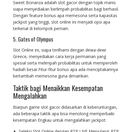
Sweet Bonanza adalah slot gacor dengan topik manis
siapa menyediakan berlimpah probabilitas bagi berhasil.
Dengan feature bonus apa memesona serta kapasitas
jackpot yang tinggi, slot online ini menjadi opsi apa
terkenal di kelompok pemain.
5. Gates of Olympus
Slot Online ini, siapa terilhami dengan dewa-dewi
Greece, menyediakan cara kerja permainan yang
spesial serta melimpah probabilitas untuk memperoleh
hadiah besar.Fitur-fitur bonus apa ada menciptakannya
bertambah memesona guna dimainkan.
Taktik bagi Menaikkan Kesempatan
Mengalahkan
Biarpun game slot gacor didasarkan di keberuntungan,
ada beberapa taktik apa bisa menolong memperbaiki
kesempatan Engkau untuk mengalahkan jackpot:
Seleksi Slot Online dengan RTP LIVE Menjulang: RTP