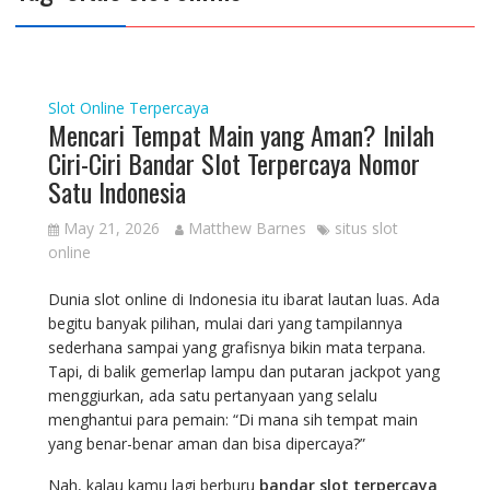
Slot Online Terpercaya
Mencari Tempat Main yang Aman? Inilah
Ciri-Ciri Bandar Slot Terpercaya Nomor
Satu Indonesia
May 21, 2026
Matthew Barnes
situs slot
online
Dunia slot online di Indonesia itu ibarat lautan luas. Ada
begitu banyak pilihan, mulai dari yang tampilannya
sederhana sampai yang grafisnya bikin mata terpana.
Tapi, di balik gemerlap lampu dan putaran jackpot yang
menggiurkan, ada satu pertanyaan yang selalu
menghantui para pemain: “Di mana sih tempat main
yang benar-benar aman dan bisa dipercaya?”
Nah, kalau kamu lagi berburu
bandar slot terpercaya