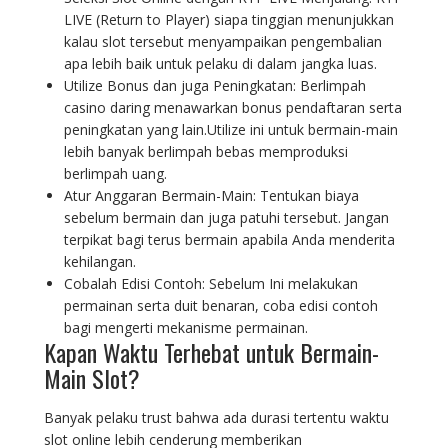
LIVE (Return to Player) siapa tinggian menunjukkan
kalau slot tersebut menyampaikan pengembalian
apa lebih baik untuk pelaku di dalam jangka luas.
Utilize Bonus dan juga Peningkatan: Berlimpah
casino daring menawarkan bonus pendaftaran serta
peningkatan yang lain.Utilize ini untuk bermain-main
lebih banyak berlimpah bebas memproduksi
berlimpah uang.
Atur Anggaran Bermain-Main: Tentukan biaya
sebelum bermain dan juga patuhi tersebut. Jangan
terpikat bagi terus bermain apabila Anda menderita
kehilangan.
Cobalah Edisi Contoh: Sebelum Ini melakukan
permainan serta duit benaran, coba edisi contoh
bagi mengerti mekanisme permainan.
Kapan Waktu Terhebat untuk Bermain-
Main Slot?
Banyak pelaku trust bahwa ada durasi tertentu waktu
slot online lebih cenderung memberikan