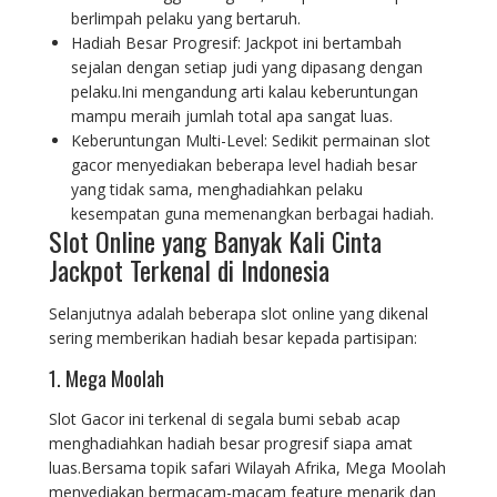
berlimpah pelaku yang bertaruh.
Hadiah Besar Progresif: Jackpot ini bertambah
sejalan dengan setiap judi yang dipasang dengan
pelaku.Ini mengandung arti kalau keberuntungan
mampu meraih jumlah total apa sangat luas.
Keberuntungan Multi-Level: Sedikit permainan slot
gacor menyediakan beberapa level hadiah besar
yang tidak sama, menghadiahkan pelaku
kesempatan guna memenangkan berbagai hadiah.
Slot Online yang Banyak Kali Cinta
Jackpot Terkenal di Indonesia
Selanjutnya adalah beberapa slot online yang dikenal
sering memberikan hadiah besar kepada partisipan:
1. Mega Moolah
Slot Gacor ini terkenal di segala bumi sebab acap
menghadiahkan hadiah besar progresif siapa amat
luas.Bersama topik safari Wilayah Afrika, Mega Moolah
menyediakan bermacam-macam feature menarik dan