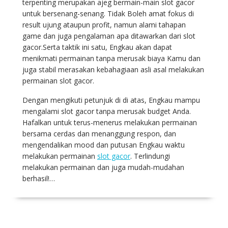
terpenting merupakan ajeg bermain-main slot gacor
untuk bersenang-senang. Tidak Boleh amat fokus di
result ujung ataupun profit, namun alami tahapan
game dan juga pengalaman apa ditawarkan dari slot
gacor.Serta taktik ini satu, Engkau akan dapat
menikmati permainan tanpa merusak biaya Kamu dan
juga stabil merasakan kebahagiaan asli asal melakukan
permainan slot gacor.
Dengan mengikuti petunjuk di di atas, Engkau mampu
mengalami slot gacor tanpa merusak budget Anda.
Hafalkan untuk terus-menerus melakukan permainan
bersama cerdas dan menanggung respon, dan
mengendalikan mood dan putusan Engkau waktu
melakukan permainan
slot gacor
. Terlindungi
melakukan permainan dan juga mudah-mudahan
berhasil!…