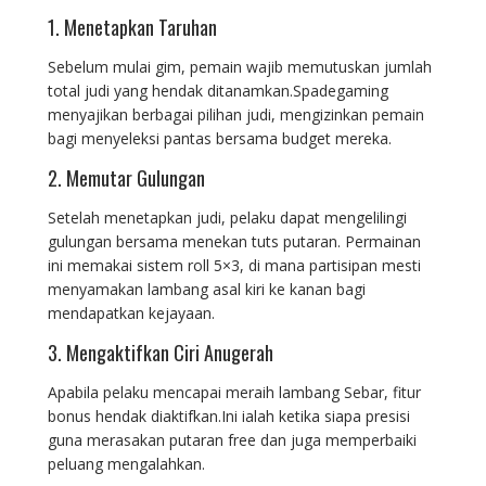
1. Menetapkan Taruhan
Sebelum mulai gim, pemain wajib memutuskan jumlah
total judi yang hendak ditanamkan.Spadegaming
menyajikan berbagai pilihan judi, mengizinkan pemain
bagi menyeleksi pantas bersama budget mereka.
2. Memutar Gulungan
Setelah menetapkan judi, pelaku dapat mengelilingi
gulungan bersama menekan tuts putaran. Permainan
ini memakai sistem roll 5×3, di mana partisipan mesti
menyamakan lambang asal kiri ke kanan bagi
mendapatkan kejayaan.
3. Mengaktifkan Ciri Anugerah
Apabila pelaku mencapai meraih lambang Sebar, fitur
bonus hendak diaktifkan.Ini ialah ketika siapa presisi
guna merasakan putaran free dan juga memperbaiki
peluang mengalahkan.