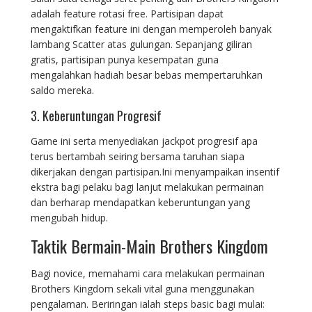
adalah feature rotasi free. Partisipan dapat
mengaktifkan feature ini dengan memperoleh banyak
lambang Scatter atas gulungan. Sepanjang giliran
gratis, partisipan punya kesempatan guna
mengalahkan hadiah besar bebas mempertaruhkan
saldo mereka.
3. Keberuntungan Progresif
Game ini serta menyediakan jackpot progresif apa
terus bertambah seiring bersama taruhan siapa
dikerjakan dengan partisipan.Ini menyampaikan insentif
ekstra bagi pelaku bagi lanjut melakukan permainan
dan berharap mendapatkan keberuntungan yang
mengubah hidup.
Taktik Bermain-Main Brothers Kingdom
Bagi novice, memahami cara melakukan permainan
Brothers Kingdom sekali vital guna menggunakan
pengalaman. Beriringan ialah steps basic bagi mulai: