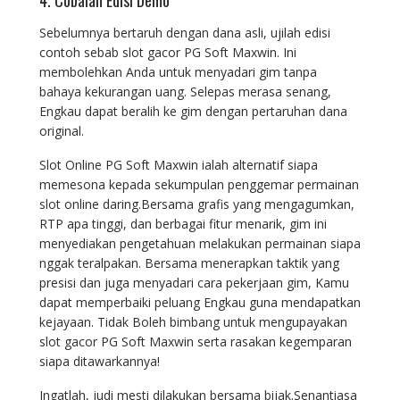
4. Cobalah Edisi Demo
Sebelumnya bertaruh dengan dana asli, ujilah edisi
contoh sebab slot gacor PG Soft Maxwin. Ini
membolehkan Anda untuk menyadari gim tanpa
bahaya kekurangan uang. Selepas merasa senang,
Engkau dapat beralih ke gim dengan pertaruhan dana
original.
Slot Online PG Soft Maxwin ialah alternatif siapa
memesona kepada sekumpulan penggemar permainan
slot online daring.Bersama grafis yang mengagumkan,
RTP apa tinggi, dan berbagai fitur menarik, gim ini
menyediakan pengetahuan melakukan permainan siapa
nggak teralpakan. Bersama menerapkan taktik yang
presisi dan juga menyadari cara pekerjaan gim, Kamu
dapat memperbaiki peluang Engkau guna mendapatkan
kejayaan. Tidak Boleh bimbang untuk mengupayakan
slot gacor PG Soft Maxwin serta rasakan kegemparan
siapa ditawarkannya!
Ingatlah, judi mesti dilakukan bersama bijak.Senantiasa