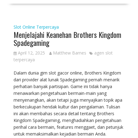
Slot Online Terpercaya
Menjelajahi Keanehan Brothers Kingdom
Spadegaming
April 12, 2025
Matthew Barnes
agen slot
terpercaya
Dalam dunia gim slot gacor online, Brothers Kingdom
dari provider alat lunak Spadegaming pernah menarik
perhatian banyak partisipan. Game ini tidak hanya
menawarkan pengetahuan bermain-main yang
menyenangkan, akan tetapi juga menyajikan topik apa
berkecukupan hendak kultur dan pengalaman. Tulisan
ini akan membahas secara detail tentang Brothers
Kingdom Spadegaming, menghadiahkan pengetahuan
perihal cara bermain, features menggaet, dan petunjuk
untuk memaksimalkan kejadian bermain Anda.