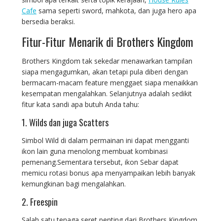
Cafe
sama seperti sword, mahkota, dan juga hero apa
bersedia beraksi.
Fitur-Fitur Menarik di Brothers Kingdom
Brothers Kingdom tak sekedar menawarkan tampilan
siapa mengagumkan, akan tetapi pula diberi dengan
bermacam-macam feature menggaet siapa menaikkan
kesempatan mengalahkan. Selanjutnya adalah sedikit
fitur kata sandi apa butuh Anda tahu:
1. Wilds dan juga Scatters
Simbol Wild di dalam permainan ini dapat mengganti
ikon lain guna menolong membuat kombinasi
pemenang.Sementara tersebut, ikon Sebar dapat
memicu rotasi bonus apa menyampaikan lebih banyak
kemungkinan bagi mengalahkan.
2. Freespin
Salah satu tenaga seret penting dari Brothers Kingdom