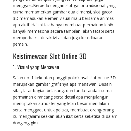
menggaet.Berbeda dengan slot gacor tradisional yang
cuma memamerkan gambar dua dimensi, slot gacor
3D memadukan elemen visual maju bersama animasi
apa aktif. Hal ini tak hanya membuat permainan lebih
banyak memesona secara tampilan, akan tetapi serta
memperbaiki interaktivitas dan juga keterlibatan
pemain.
Keistimewaan Slot Online 3D
1. Visual yang Menawan
Salah no. 1 kekuatan panggil pokok asal slot online 3D
merupakan gambar grafisnya apa menawan. Desain
sifat, latar bagian belakang, dan tanda-tanda internal
permainan dirancang serta detail apa menjulang.Ini
menciptakan atmosfer yang lebih besar mendalam
serta menggaet untuk pelaku, membuat orang-orang
itu mengalami seakan-akan ikut serta seketika di dalam
dongeng gim.