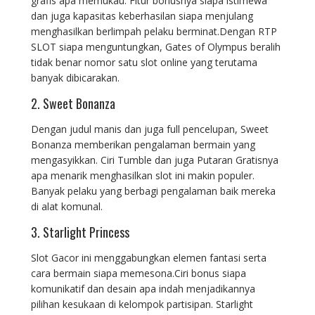
grafis apa memukau. Fitur bonusnya siapa istimewa
dan juga kapasitas keberhasilan siapa menjulang
menghasilkan berlimpah pelaku berminat.Dengan RTP
SLOT siapa menguntungkan, Gates of Olympus beralih
tidak benar nomor satu slot online yang terutama
banyak dibicarakan.
2. Sweet Bonanza
Dengan judul manis dan juga full pencelupan, Sweet
Bonanza memberikan pengalaman bermain yang
mengasyikkan. Ciri Tumble dan juga Putaran Gratisnya
apa menarik menghasilkan slot ini makin populer.
Banyak pelaku yang berbagi pengalaman baik mereka
di alat komunal.
3. Starlight Princess
Slot Gacor ini menggabungkan elemen fantasi serta
cara bermain siapa memesona.Ciri bonus siapa
komunikatif dan desain apa indah menjadikannya
pilihan kesukaan di kelompok partisipan. Starlight