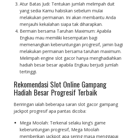
Atur Batas Judi: Tentukan jumlah melimpah duit
yang sedia Kamu habiskan sebelum mulai
melakukan permainan. Ini akan membantu Anda
menjauhi kekalahan siapa tak diharapkan.
Bermain bersama Taruhan Maximum: Apabila
Engkau mau memiliki kesempatan bagi
memenangkan keberuntungan progresif, jamin bagi
melakukan permainan bersama taruhan maximum.
Melimpah engine slot gacor hanya menghadiahkan
hadiah besar besar apabila Engkau berjudi jumlah
tertinggi.
Rekomendasi Slot Online Gampang
Hadiah Besar Progresif Terbaik
Beriringan ialah beberapa saran slot gacor gampang
jackpot progresif apa pantas dicoba:
Mega Moolah: Terkenal selaku king’s game
keberuntungan progresif, Mega Moolah
memberikan jackpot apa sering masa menggapai