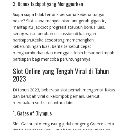
3. Bonus Jackpot yang Menggiurkan
Siapa siapa tidak tertarik bersama keberuntungan
besar? Slot siapa menyediakan anugerah gigantic,
mantap itu jackpot progresif ataupun bonus luas,
sering waktu berubah discussion di kalangan
partisipan.Ketika seseorang memenangkan
keberuntungan luas, berita tersebut cepat
menghamburkan dan menggaet lebih besar berlimpah
partisipan bagi mencoba peruntungannya.
Slot Online yang Tengah Viral di Tahun
2023
Di tahun 2023, beberapa slot pernah mengambil fokus
dan berubah viral di kelompok pemain. Berikut
merupakan sedikit di antara lain:
1. Gates of Olympus
Slot Gacor ini mengusung judul dongeng Greece serta