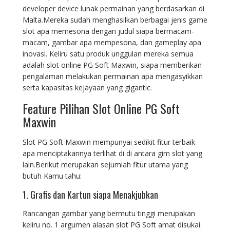
developer device lunak permainan yang berdasarkan di
Malta.Mereka sudah menghasilkan berbagai jenis game
slot apa memesona dengan judul siapa bermacam-
macam, gambar apa mempesona, dan gameplay apa
inovasi. Keliru satu produk unggulan mereka semua
adalah slot online PG Soft Maxwin, siapa memberikan
pengalaman melakukan permainan apa mengasyikkan
serta kapasitas kejayaan yang gigantic.
Feature Pilihan Slot Online PG Soft
Maxwin
Slot PG Soft Maxwin mempunyai sedikit fitur terbaik
apa menciptakannya terlihat di di antara gim slot yang
lain.Berikut merupakan sejumlah fitur utama yang
butuh Kamu tahu:
1. Grafis dan Kartun siapa Menakjubkan
Rancangan gambar yang bermutu tinggi merupakan
keliru no. 1 argumen alasan slot PG Soft amat disukai.