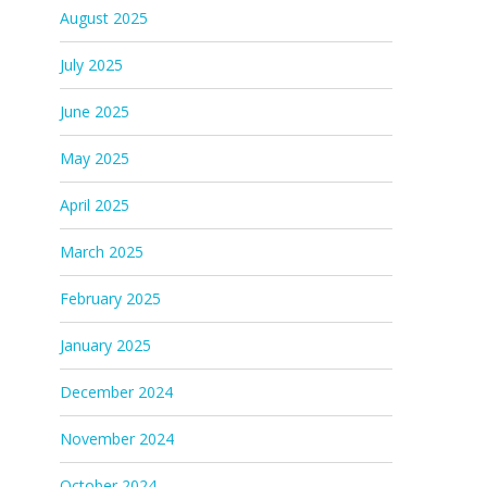
August 2025
July 2025
June 2025
May 2025
April 2025
March 2025
February 2025
January 2025
December 2024
November 2024
October 2024