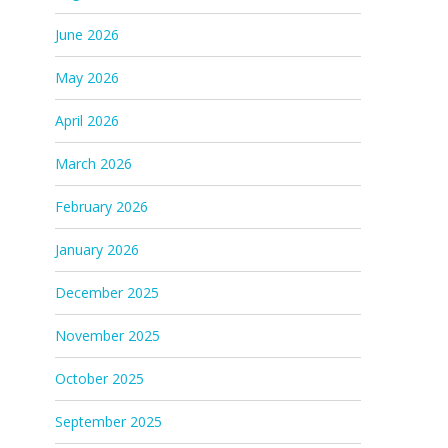
June 2026
May 2026
April 2026
March 2026
February 2026
January 2026
December 2025
November 2025
October 2025
September 2025