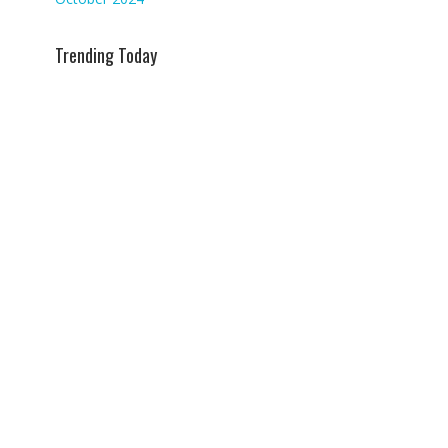
Trending Today