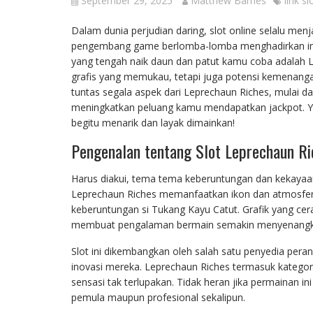
September 29, 2025
Matthew Barnes
link sl
Dalam dunia perjudian daring, slot online selalu menja
pengembang game berlomba-lomba menghadirkan inova
yang tengah naik daun dan patut kamu coba adalah L
grafis yang memukau, tetapi juga potensi kemenanga
tuntas segala aspek dari Leprechaun Riches, mulai da
meningkatkan peluang kamu mendapatkan jackpot. Y
begitu menarik dan layak dimainkan!
Pengenalan tentang Slot Leprechaun Ri
Harus diakui, tema tema keberuntungan dan kekayaan
Leprechaun Riches memanfaatkan ikon dan atmosfer k
keberuntungan si Tukang Kayu Catut. Grafik yang cera
membuat pengalaman bermain semakin menyenangk
Slot ini dikembangkan oleh salah satu penyedia perang
inovasi mereka. Leprechaun Riches termasuk kategor
sensasi tak terlupakan. Tidak heran jika permainan in
pemula maupun profesional sekalipun.