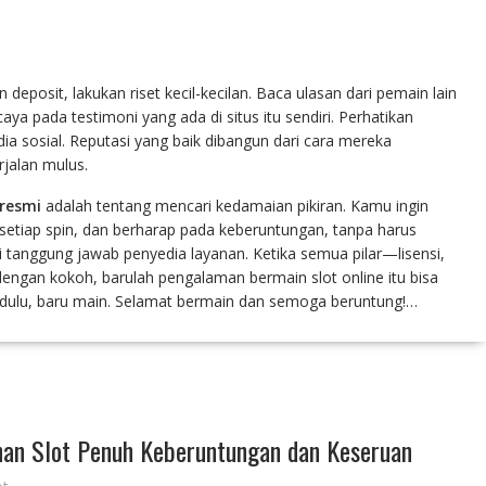
posit, lakukan riset kecil-kecilan. Baca ulasan dari pemain lain
aya pada testimoni yang ada di situs itu sendiri. Perhatikan
a sosial. Reputasi yang baik dibangun dari cara mereka
jalan mulus.
 resmi
adalah tentang mencari kedamaian pikiran. Kamu ingin
etiap spin, dan berharap pada keberuntungan, tanpa harus
i tanggung jawab penyedia layanan. Ketika semua pilar—lisensi,
dengan kokoh, barulah pengalaman bermain slot online itu bisa
i dulu, baru main. Selamat bermain dan semoga beruntung!…
nan Slot Penuh Keberuntungan dan Keseruan