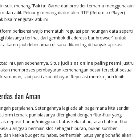
in sulit menang.”
Fakta:
Game dari provider ternama menggunakan
dom dan adil. Peluang menang diatur oleh RTP (Return to Player)
ak bisa mengutak-atik ini.
tform berlisensi wajib mematuhi regulasi perlindungan data seperti
i (biasanya terlihat dari gembok di address bar browser) untuk
ta kamu jauh lebih aman di sana dibanding di banyak aplikasi
kta:
Ini ujian sebenarnya. Situs
judi slot online paling resmi
justru
a akan memproses pembayaran kemenangan besar tersebut sesuai
keamanan, tapi pasti akan dibayar. Reputasi mereka jauh lebih
erdas dan Aman
gah perjalanan. Setengahnya lagi adalah bagaimana kita sendiri
form terbaik pun biasanya dilengkapi dengan fitur-fitur yang
tas deposit harian/mingguan, batas kekalahan, atau bahkan fitur
ni. Selalu anggap bermain slot sebagai hiburan, bukan sumber
 dan ketika budget itu habis, berhentilah. Situs yang bonafid akan