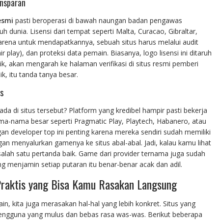
ansparan
resmi
pasti beroperasi di bawah naungan badan pengawas
h dunia. Lisensi dari tempat seperti Malta, Curacao, Gibraltar,
Karena untuk mendapatkannya, sebuah situs harus melalui audit
r play), dan proteksi data pemain. Biasanya, logo lisensi ini ditaruh
lik, akan mengarah ke halaman verifikasi di situs resmi pemberi
k, itu tanda tanya besar.
as
da di situs tersebut? Platform yang kredibel hampir pasti bekerja
a-nama besar seperti Pragmatic Play, Playtech, Habanero, atau
n developer top ini penting karena mereka sendiri sudah memiliki
an menyalurkan gamenya ke situs abal-abal. Jadi, kalau kamu lihat
u salah satu pertanda baik. Game dari provider ternama juga sudah
 menjamin setiap putaran itu benar-benar acak dan adil.
Praktis yang Bisa Kamu Rasakan Langsung
ain, kita juga merasakan hal-hal yang lebih konkret. Situs yang
engguna yang mulus dan bebas rasa was-was. Berikut beberapa