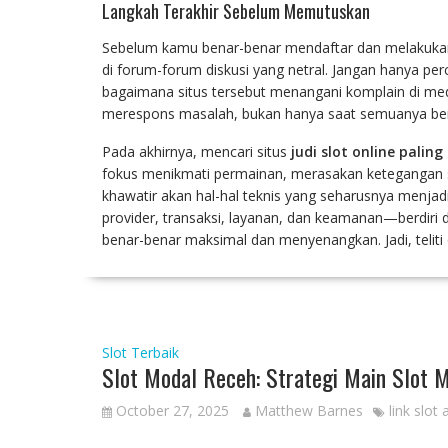
Langkah Terakhir Sebelum Memutuskan
Sebelum kamu benar-benar mendaftar dan melakukan de
di forum-forum diskusi yang netral. Jangan hanya perc
bagaimana situs tersebut menangani komplain di medi
merespons masalah, bukan hanya saat semuanya ber
Pada akhirnya, mencari situs
judi slot online paling
fokus menikmati permainan, merasakan ketegangan s
khawatir akan hal-hal teknis yang seharusnya menjad
provider, transaksi, layanan, dan keamanan—berdiri 
benar-benar maksimal dan menyenangkan. Jadi, telit
Slot Terbaik
Slot Modal Receh: Strategi Main Slot
October 27, 2025
Matthew Barnes
link slot a