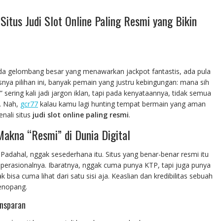
 Situs Judi Slot Online Paling Resmi yang Bikin
s. Ada gelombang besar yang menawarkan jackpot fantastis, ada pula
snya pilihan ini, banyak pemain yang justru kebingungan: mana sih
sering kali jadi jargon iklan, tapi pada kenyataannya, tidak semua
g. Nah,
gcr77
kalau kamu lagi hunting tempat bermain yang aman
enali situs
judi slot online paling resmi
.
akna “Resmi” di Dunia Digital
 Padahal, nggak sesederhana itu. Situs yang benar-benar resmi itu
 operasionalnya. Ibaratnya, nggak cuma punya KTP, tapi juga punya
k bisa cuma lihat dari satu sisi aja. Keaslian dan kredibilitas sebuah
menopang.
ansparan