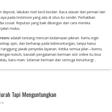
posit, lakukan riset kecil-kecilan. Baca ulasan dari pemain lain
aya pada testimoni yang ada di situs itu sendiri. Perhatikan
a sosial. Reputasi yang baik dibangun dari cara mereka
jalan mulus.
 resmi
adalah tentang mencari kedamaian pikiran. Kamu ingin
etiap spin, dan berharap pada keberuntungan, tanpa harus
i tanggung jawab penyedia layanan. Ketika semua pilar—lisensi,
dengan kokoh, barulah pengalaman bermain slot online itu bisa
i dulu, baru main. Selamat bermain dan semoga beruntung!…
 Murah Tapi Menguntungkan
sli