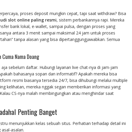
 terpercaya, proses deposit mungkin cepat, tapi saat withdraw? Bisa
judi slot online paling resmi
, sistem perbankannya rapi. Mereka
fer bank lokal, e-wallet, sampai pulsa, dengan proses yang
iasanya antara 3 menit sampai maksimal 24 jam untuk proses
“tertahan” tanpa alasan yang bisa dipertanggungjawabkan. Semua
an Cuma Nama Doang
 aja sebelum daftar. Hubungi layanan live chat-nya di jam-jam
 Apakah bahasanya sopan dan informatif? Apakah mereka bisa
form resmi biasanya tersedia 24/7, bisa dihubungi melalui multiple
aling kelihatan, mereka nggak segan memberikan informasi yang
s. Kalau CS-nya malah membingungkan atau menghindar saat
adahal Penting Banget
 justru menunjukkan kelas sebuah situs. Perhatian terhadap detail ini
asal-asalan.