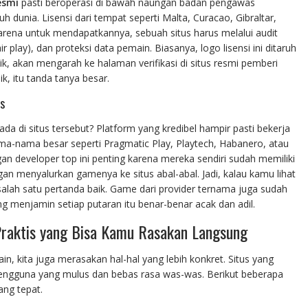
resmi
pasti beroperasi di bawah naungan badan pengawas
h dunia. Lisensi dari tempat seperti Malta, Curacao, Gibraltar,
Karena untuk mendapatkannya, sebuah situs harus melalui audit
r play), dan proteksi data pemain. Biasanya, logo lisensi ini ditaruh
lik, akan mengarah ke halaman verifikasi di situs resmi pemberi
k, itu tanda tanya besar.
as
da di situs tersebut? Platform yang kredibel hampir pasti bekerja
a-nama besar seperti Pragmatic Play, Playtech, Habanero, atau
n developer top ini penting karena mereka sendiri sudah memiliki
an menyalurkan gamenya ke situs abal-abal. Jadi, kalau kamu lihat
u salah satu pertanda baik. Game dari provider ternama juga sudah
 menjamin setiap putaran itu benar-benar acak dan adil.
Praktis yang Bisa Kamu Rasakan Langsung
ain, kita juga merasakan hal-hal yang lebih konkret. Situs yang
engguna yang mulus dan bebas rasa was-was. Berikut beberapa
ang tepat.