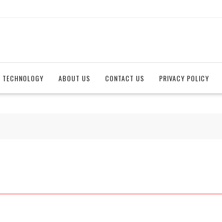
TECHNOLOGY
ABOUT US
CONTACT US
PRIVACY POLICY