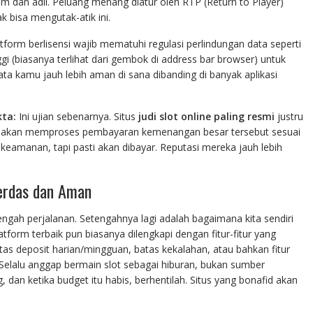
dom dan adil. Peluang menang diatur oleh RTP (Return to Player)
ak bisa mengutak-atik ini.
tform berlisensi wajib mematuhi regulasi perlindungan data seperti
i (biasanya terlihat dari gembok di address bar browser) untuk
ta kamu jauh lebih aman di sana dibanding di banyak aplikasi
kta:
Ini ujian sebenarnya. Situs
judi slot online paling resmi
justru
a akan memproses pembayaran kemenangan besar tersebut sesuai
keamanan, tapi pasti akan dibayar. Reputasi mereka jauh lebih
erdas dan Aman
gah perjalanan. Setengahnya lagi adalah bagaimana kita sendiri
form terbaik pun biasanya dilengkapi dengan fitur-fitur yang
tas deposit harian/mingguan, batas kekalahan, atau bahkan fitur
ni. Selalu anggap bermain slot sebagai hiburan, bukan sumber
 dan ketika budget itu habis, berhentilah. Situs yang bonafid akan