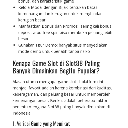
bonus, dan karakteristik game
Kelola Modal dengan Bijak: tentukan batas
kemenangan dan kerugian untuk menghindari
kerugian besar
Manfaatkan Bonus dan Promosi: sering kali bonus
deposit atau free spin bisa membuka peluang lebih
besar
Gunakan Fitur Demo: banyak situs menyediakan
mode demo untuk berlatih tanpa risiko
Kenapa Game Slot di Slot88 Paling
Banyak Dimainkan Begitu Popular?
Alasan utama mengapa game slot di platform ini
menjadi favorit adalah karena kombinasi dari kualitas,
keberagaman, dan peluang besar untuk memperoleh
kemenangan besar. Berikut adalah beberapa faktor
penentu mengapa Slot88 paling banyak dimainkan di
Indonesia:
1. Variasi Game yang Memikat