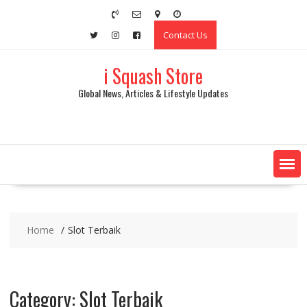
Skip
to
Contact Us
content
i Squash Store
Global News, Articles & Lifestyle Updates
Home
Slot Terbaik
Category:
Slot Terbaik