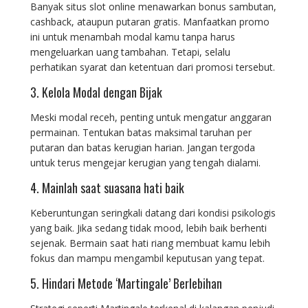
Banyak situs slot online menawarkan bonus sambutan,
cashback, ataupun putaran gratis. Manfaatkan promo
ini untuk menambah modal kamu tanpa harus
mengeluarkan uang tambahan. Tetapi, selalu
perhatikan syarat dan ketentuan dari promosi tersebut.
3. Kelola Modal dengan Bijak
Meski modal receh, penting untuk mengatur anggaran
permainan. Tentukan batas maksimal taruhan per
putaran dan batas kerugian harian. Jangan tergoda
untuk terus mengejar kerugian yang tengah dialami.
4. Mainlah saat suasana hati baik
Keberuntungan seringkali datang dari kondisi psikologis
yang baik. Jika sedang tidak mood, lebih baik berhenti
sejenak. Bermain saat hati riang membuat kamu lebih
fokus dan mampu mengambil keputusan yang tepat.
5. Hindari Metode ‘Martingale’ Berlebihan