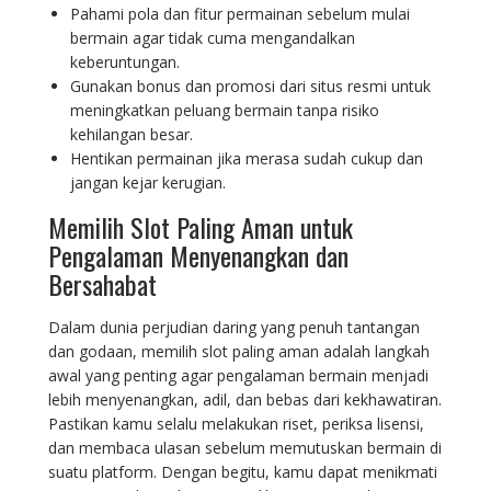
Pahami pola dan fitur permainan sebelum mulai
bermain agar tidak cuma mengandalkan
keberuntungan.
Gunakan bonus dan promosi dari situs resmi untuk
meningkatkan peluang bermain tanpa risiko
kehilangan besar.
Hentikan permainan jika merasa sudah cukup dan
jangan kejar kerugian.
Memilih Slot Paling Aman untuk
Pengalaman Menyenangkan dan
Bersahabat
Dalam dunia perjudian daring yang penuh tantangan
dan godaan, memilih slot paling aman adalah langkah
awal yang penting agar pengalaman bermain menjadi
lebih menyenangkan, adil, dan bebas dari kekhawatiran.
Pastikan kamu selalu melakukan riset, periksa lisensi,
dan membaca ulasan sebelum memutuskan bermain di
suatu platform. Dengan begitu, kamu dapat menikmati