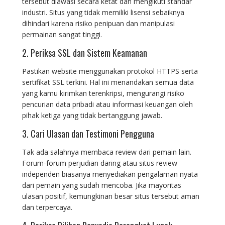
tersebut diawasi secara ketat dan mengikuti standar
industri. Situs yang tidak memiliki lisensi sebaiknya
dihindari karena risiko penipuan dan manipulasi
permainan sangat tinggi.
2. Periksa SSL dan Sistem Keamanan
Pastikan website menggunakan protokol HTTPS serta
sertifikat SSL terkini. Hal ini menandakan semua data
yang kamu kirimkan terenkripsi, mengurangi risiko
pencurian data pribadi atau informasi keuangan oleh
pihak ketiga yang tidak bertanggung jawab.
3. Cari Ulasan dan Testimoni Pengguna
Tak ada salahnya membaca review dari pemain lain.
Forum-forum perjudian daring atau situs review
independen biasanya menyediakan pengalaman nyata
dari pemain yang sudah mencoba. Jika mayoritas
ulasan positif, kemungkinan besar situs tersebut aman
dan terpercaya.