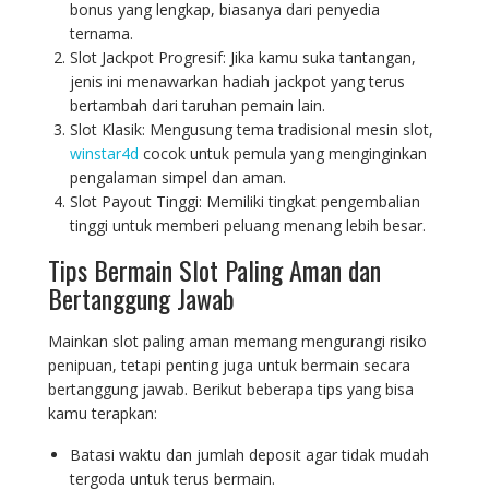
bonus yang lengkap, biasanya dari penyedia
ternama.
Slot Jackpot Progresif: Jika kamu suka tantangan,
jenis ini menawarkan hadiah jackpot yang terus
bertambah dari taruhan pemain lain.
Slot Klasik: Mengusung tema tradisional mesin slot,
winstar4d
cocok untuk pemula yang menginginkan
pengalaman simpel dan aman.
Slot Payout Tinggi: Memiliki tingkat pengembalian
tinggi untuk memberi peluang menang lebih besar.
Tips Bermain Slot Paling Aman dan
Bertanggung Jawab
Mainkan slot paling aman memang mengurangi risiko
penipuan, tetapi penting juga untuk bermain secara
bertanggung jawab. Berikut beberapa tips yang bisa
kamu terapkan:
Batasi waktu dan jumlah deposit agar tidak mudah
tergoda untuk terus bermain.