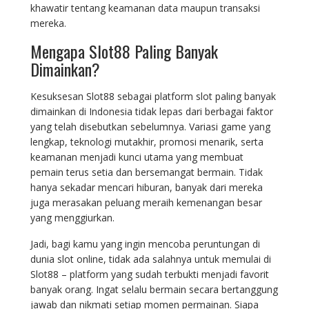
khawatir tentang keamanan data maupun transaksi
mereka.
Mengapa Slot88 Paling Banyak
Dimainkan?
Kesuksesan Slot88 sebagai platform slot paling banyak
dimainkan di Indonesia tidak lepas dari berbagai faktor
yang telah disebutkan sebelumnya. Variasi game yang
lengkap, teknologi mutakhir, promosi menarik, serta
keamanan menjadi kunci utama yang membuat
pemain terus setia dan bersemangat bermain. Tidak
hanya sekadar mencari hiburan, banyak dari mereka
juga merasakan peluang meraih kemenangan besar
yang menggiurkan.
Jadi, bagi kamu yang ingin mencoba peruntungan di
dunia slot online, tidak ada salahnya untuk memulai di
Slot88 – platform yang sudah terbukti menjadi favorit
banyak orang. Ingat selalu bermain secara bertanggung
jawab dan nikmati setiap momen permainan. Siapa