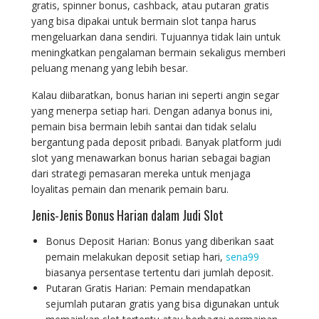
gratis, spinner bonus, cashback, atau putaran gratis
yang bisa dipakai untuk bermain slot tanpa harus
mengeluarkan dana sendiri. Tujuannya tidak lain untuk
meningkatkan pengalaman bermain sekaligus memberi
peluang menang yang lebih besar.
Kalau diibaratkan, bonus harian ini seperti angin segar
yang menerpa setiap hari. Dengan adanya bonus ini,
pemain bisa bermain lebih santai dan tidak selalu
bergantung pada deposit pribadi. Banyak platform judi
slot yang menawarkan bonus harian sebagai bagian
dari strategi pemasaran mereka untuk menjaga
loyalitas pemain dan menarik pemain baru.
Jenis-Jenis Bonus Harian dalam Judi Slot
Bonus Deposit Harian: Bonus yang diberikan saat
pemain melakukan deposit setiap hari,
sena99
biasanya persentase tertentu dari jumlah deposit.
Putaran Gratis Harian: Pemain mendapatkan
sejumlah putaran gratis yang bisa digunakan untuk