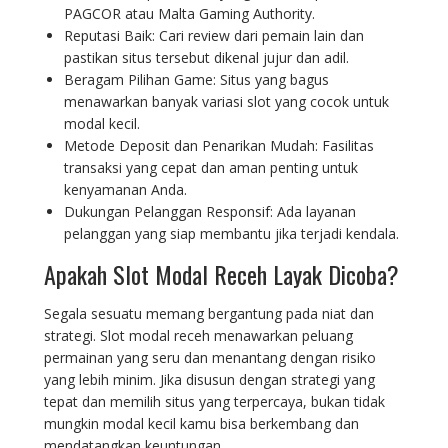
PAGCOR atau Malta Gaming Authority.
Reputasi Baik: Cari review dari pemain lain dan
pastikan situs tersebut dikenal jujur dan adil.
Beragam Pilihan Game: Situs yang bagus
menawarkan banyak variasi slot yang cocok untuk
modal kecil.
Metode Deposit dan Penarikan Mudah: Fasilitas
transaksi yang cepat dan aman penting untuk
kenyamanan Anda.
Dukungan Pelanggan Responsif: Ada layanan
pelanggan yang siap membantu jika terjadi kendala.
Apakah Slot Modal Receh Layak Dicoba?
Segala sesuatu memang bergantung pada niat dan
strategi. Slot modal receh menawarkan peluang
permainan yang seru dan menantang dengan risiko
yang lebih minim. Jika disusun dengan strategi yang
tepat dan memilih situs yang terpercaya, bukan tidak
mungkin modal kecil kamu bisa berkembang dan
mendatangkan keuntungan.