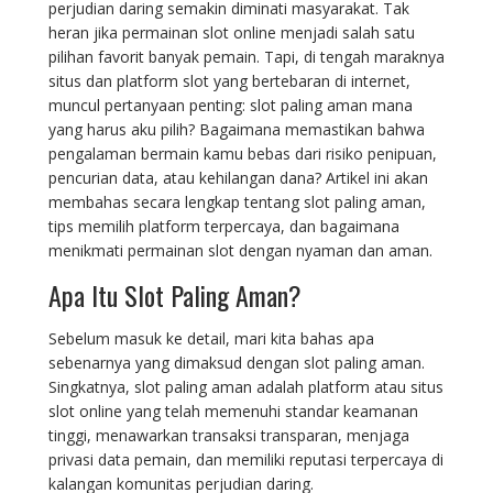
perjudian daring semakin diminati masyarakat. Tak
heran jika permainan slot online menjadi salah satu
pilihan favorit banyak pemain. Tapi, di tengah maraknya
situs dan platform slot yang bertebaran di internet,
muncul pertanyaan penting: slot paling aman mana
yang harus aku pilih? Bagaimana memastikan bahwa
pengalaman bermain kamu bebas dari risiko penipuan,
pencurian data, atau kehilangan dana? Artikel ini akan
membahas secara lengkap tentang slot paling aman,
tips memilih platform terpercaya, dan bagaimana
menikmati permainan slot dengan nyaman dan aman.
Apa Itu Slot Paling Aman?
Sebelum masuk ke detail, mari kita bahas apa
sebenarnya yang dimaksud dengan slot paling aman.
Singkatnya, slot paling aman adalah platform atau situs
slot online yang telah memenuhi standar keamanan
tinggi, menawarkan transaksi transparan, menjaga
privasi data pemain, dan memiliki reputasi terpercaya di
kalangan komunitas perjudian daring.