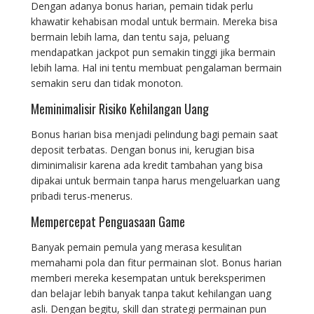
Dengan adanya bonus harian, pemain tidak perlu
khawatir kehabisan modal untuk bermain. Mereka bisa
bermain lebih lama, dan tentu saja, peluang
mendapatkan jackpot pun semakin tinggi jika bermain
lebih lama. Hal ini tentu membuat pengalaman bermain
semakin seru dan tidak monoton.
Meminimalisir Risiko Kehilangan Uang
Bonus harian bisa menjadi pelindung bagi pemain saat
deposit terbatas. Dengan bonus ini, kerugian bisa
diminimalisir karena ada kredit tambahan yang bisa
dipakai untuk bermain tanpa harus mengeluarkan uang
pribadi terus-menerus.
Mempercepat Penguasaan Game
Banyak pemain pemula yang merasa kesulitan
memahami pola dan fitur permainan slot. Bonus harian
memberi mereka kesempatan untuk bereksperimen
dan belajar lebih banyak tanpa takut kehilangan uang
asli. Dengan begitu, skill dan strategi permainan pun