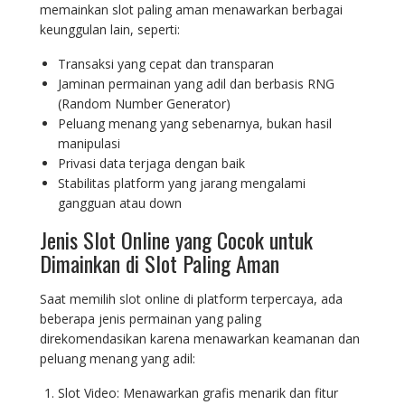
memainkan slot paling aman menawarkan berbagai
keunggulan lain, seperti:
Transaksi yang cepat dan transparan
Jaminan permainan yang adil dan berbasis RNG
(Random Number Generator)
Peluang menang yang sebenarnya, bukan hasil
manipulasi
Privasi data terjaga dengan baik
Stabilitas platform yang jarang mengalami
gangguan atau down
Jenis Slot Online yang Cocok untuk
Dimainkan di Slot Paling Aman
Saat memilih slot online di platform terpercaya, ada
beberapa jenis permainan yang paling
direkomendasikan karena menawarkan keamanan dan
peluang menang yang adil:
Slot Video: Menawarkan grafis menarik dan fitur