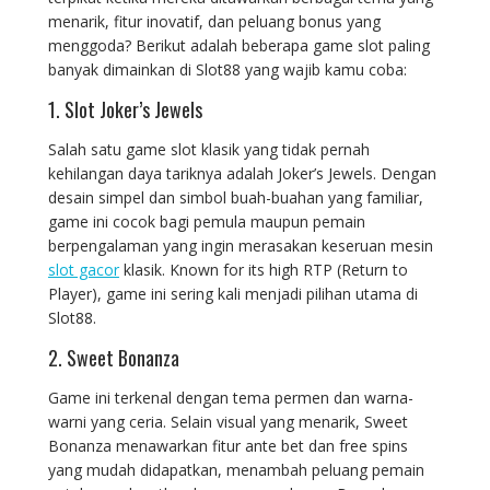
menarik, fitur inovatif, dan peluang bonus yang
menggoda? Berikut adalah beberapa game slot paling
banyak dimainkan di Slot88 yang wajib kamu coba:
1. Slot Joker’s Jewels
Salah satu game slot klasik yang tidak pernah
kehilangan daya tariknya adalah Joker’s Jewels. Dengan
desain simpel dan simbol buah-buahan yang familiar,
game ini cocok bagi pemula maupun pemain
berpengalaman yang ingin merasakan keseruan mesin
slot gacor
klasik. Known for its high RTP (Return to
Player), game ini sering kali menjadi pilihan utama di
Slot88.
2. Sweet Bonanza
Game ini terkenal dengan tema permen dan warna-
warni yang ceria. Selain visual yang menarik, Sweet
Bonanza menawarkan fitur ante bet dan free spins
yang mudah didapatkan, menambah peluang pemain