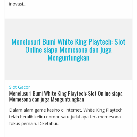
inovasi...
Menelusuri Bumi White King Playtech: Slot
Online siapa Memesona dan juga
Menguntungkan
Slot Gacor
Menelusuri Bumi White King Playtech: Slot Online siapa
Memesona dan juga Menguntungkan
Dalam alam game kasino di internet, White King Playtech
telah beralih keliru nomor satu judul apa ter- memesona
fokus pemain. Diketahui...