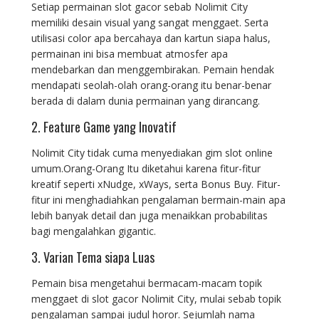
Setiap permainan slot gacor sebab Nolimit City
memiliki desain visual yang sangat menggaet. Serta
utilisasi color apa bercahaya dan kartun siapa halus,
permainan ini bisa membuat atmosfer apa
mendebarkan dan menggembirakan. Pemain hendak
mendapati seolah-olah orang-orang itu benar-benar
berada di dalam dunia permainan yang dirancang.
2. Feature Game yang Inovatif
Nolimit City tidak cuma menyediakan gim slot online
umum.Orang-Orang Itu diketahui karena fitur-fitur
kreatif seperti xNudge, xWays, serta Bonus Buy. Fitur-
fitur ini menghadiahkan pengalaman bermain-main apa
lebih banyak detail dan juga menaikkan probabilitas
bagi mengalahkan gigantic.
3. Varian Tema siapa Luas
Pemain bisa mengetahui bermacam-macam topik
menggaet di slot gacor Nolimit City, mulai sebab topik
pengalaman sampai judul horor. Sejumlah nama