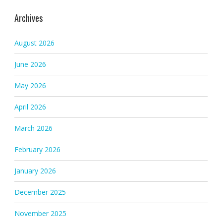
Archives
August 2026
June 2026
May 2026
April 2026
March 2026
February 2026
January 2026
December 2025
November 2025