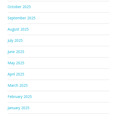
October 2025
September 2025
August 2025
July 2025
June 2025
May 2025
April 2025
March 2025
February 2025
January 2025