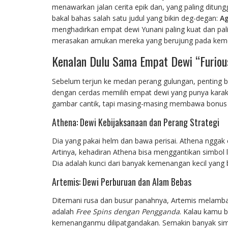
menawarkan jalan cerita epik dan, yang paling ditungg
bakal bahas salah satu judul yang bikin deg-degan:
Ag
menghadirkan empat dewi Yunani paling kuat dan pali
merasakan amukan mereka yang berujung pada keme
Kenalan Dulu Sama Empat Dewi “Furious
Sebelum terjun ke medan perang gulungan, penting ba
dengan cerdas memilih empat dewi yang punya karakt
gambar cantik, tapi masing-masing membawa bonus sp
Athena: Dewi Kebijaksanaan dan Perang Strategi
Dia yang pakai helm dan bawa perisai. Athena nggak cum
Artinya, kehadiran Athena bisa menggantikan simbol l
Dia adalah kunci dari banyak kemenangan kecil yang b
Artemis: Dewi Perburuan dan Alam Bebas
Ditemani rusa dan busur panahnya, Artemis melamban
adalah
Free Spins dengan Pengganda
. Kalau kamu b
kemenanganmu dilipatgandakan. Semakin banyak simb