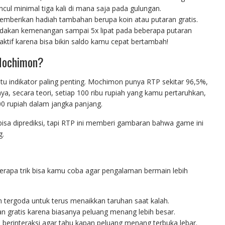
ul minimal tiga kali di mana saja pada gulungan.
 memberikan hadiah tambahan berupa koin atau putaran gratis.
ggandakan kemenangan sampai 5x lipat pada beberapa putaran
i aktif karena bisa bikin saldo kamu cepat bertambah!
Mochimon?
atu indikator paling penting. Mochimon punya RTP sekitar 96,5%,
nya, secara teori, setiap 100 ribu rupiah yang kamu pertaruhkan,
0 rupiah dalam jangka panjang.
k bisa diprediksi, tapi RTP ini memberi gambaran bahwa game ini
g.
erapa trik bisa kamu coba agar pengalaman bermain lebih
 tergoda untuk terus menaikkan taruhan saat kalah.
n gratis karena biasanya peluang menang lebih besar.
 berinteraksi agar tahu kapan peluang menang terbuka lebar.