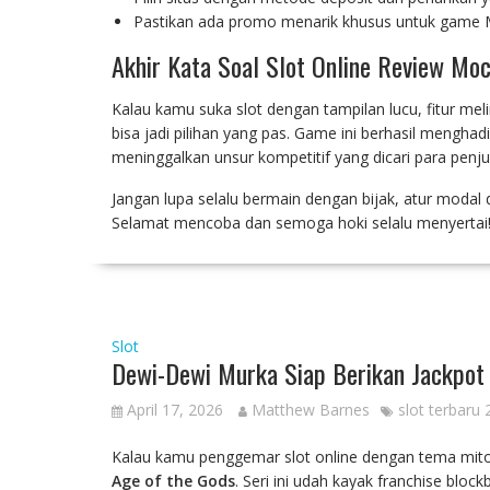
Pastikan ada promo menarik khusus untuk game M
Akhir Kata Soal Slot Online Review Mo
Kalau kamu suka slot dengan tampilan lucu, fitur m
bisa jadi pilihan yang pas. Game ini berhasil meng
meninggalkan unsur kompetitif yang dicari para penjud
Jangan lupa selalu bermain dengan bijak, atur modal 
Selamat mencoba dan semoga hoki selalu menyertai
Slot
Dewi-Dewi Murka Siap Berikan Jackpot d
April 17, 2026
Matthew Barnes
slot terbaru
Kalau kamu penggemar slot online dengan tema mitolog
Age of the Gods
. Seri ini udah kayak franchise bloc