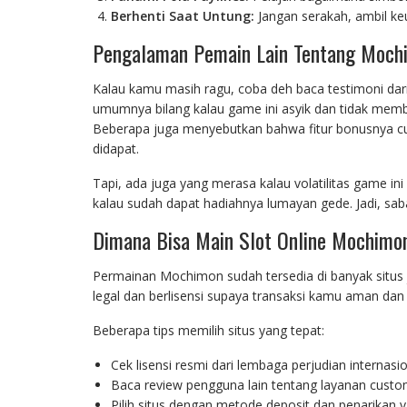
Berhenti Saat Untung:
Jangan serakah, ambil ke
Pengalaman Pemain Lain Tentang Moch
Kalau kamu masih ragu, coba deh baca testimoni d
umumnya bilang kalau game ini asyik dan tidak memb
Beberapa juga menyebutkan bahwa fitur bonusnya cuk
didapat.
Tapi, ada juga yang merasa kalau volatilitas game in
kalau sudah dapat hadiahnya lumayan gede. Jadi, sab
Dimana Bisa Main Slot Online Mochimo
Permainan Mochimon sudah tersedia di banyak situs j
legal dan berlisensi supaya transaksi kamu aman dan f
Beberapa tips memilih situs yang tepat:
Cek lisensi resmi dari lembaga perjudian internasio
Baca review pengguna lain tentang layanan custo
Pilih situs dengan metode deposit dan penarikan