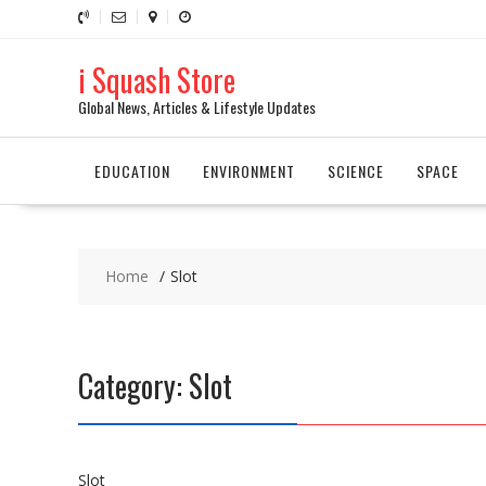
Skip
to
content
i Squash Store
Global News, Articles & Lifestyle Updates
EDUCATION
ENVIRONMENT
SCIENCE
SPACE
Home
Slot
Category:
Slot
Slot