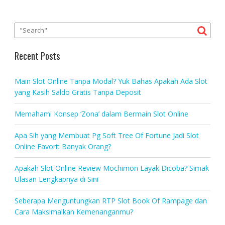
Recent Posts
Main Slot Online Tanpa Modal? Yuk Bahas Apakah Ada Slot
yang Kasih Saldo Gratis Tanpa Deposit
Memahami Konsep ‘Zona’ dalam Bermain Slot Online
Apa Sih yang Membuat Pg Soft Tree Of Fortune Jadi Slot
Online Favorit Banyak Orang?
Apakah Slot Online Review Mochimon Layak Dicoba? Simak
Ulasan Lengkapnya di Sini
Seberapa Menguntungkan RTP Slot Book Of Rampage dan
Cara Maksimalkan Kemenanganmu?