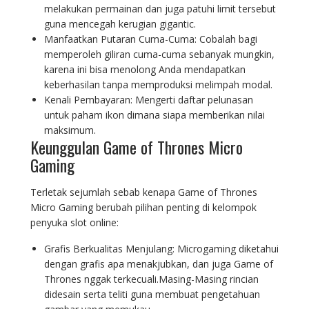
melakukan permainan dan juga patuhi limit tersebut
guna mencegah kerugian gigantic.
Manfaatkan Putaran Cuma-Cuma: Cobalah bagi
memperoleh giliran cuma-cuma sebanyak mungkin,
karena ini bisa menolong Anda mendapatkan
keberhasilan tanpa memproduksi melimpah modal.
Kenali Pembayaran: Mengerti daftar pelunasan
untuk paham ikon dimana siapa memberikan nilai
maksimum.
Keunggulan Game of Thrones Micro
Gaming
Terletak sejumlah sebab kenapa Game of Thrones
Micro Gaming berubah pilihan penting di kelompok
penyuka slot online:
Grafis Berkualitas Menjulang: Microgaming diketahui
dengan grafis apa menakjubkan, dan juga Game of
Thrones nggak terkecuali.Masing-Masing rincian
didesain serta teliti guna membuat pengetahuan