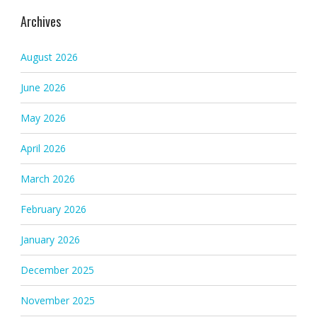
Archives
August 2026
June 2026
May 2026
April 2026
March 2026
February 2026
January 2026
December 2025
November 2025