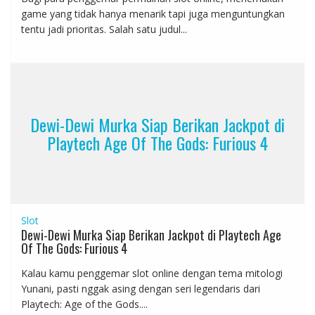
game yang tidak hanya menarik tapi juga menguntungkan
tentu jadi prioritas. Salah satu judul...
Dewi-Dewi Murka Siap Berikan Jackpot di
Playtech Age Of The Gods: Furious 4
Slot
Dewi-Dewi Murka Siap Berikan Jackpot di Playtech Age
Of The Gods: Furious 4
Kalau kamu penggemar slot online dengan tema mitologi
Yunani, pasti nggak asing dengan seri legendaris dari
Playtech: Age of the Gods....