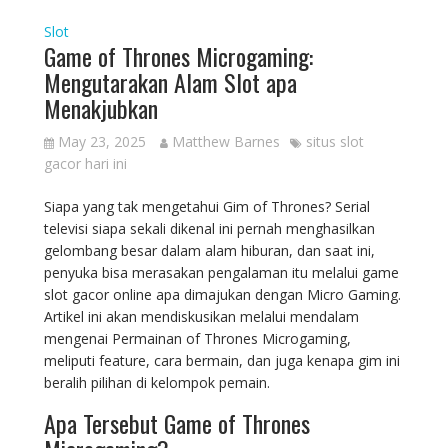
Slot
Game of Thrones Microgaming:
Mengutarakan Alam Slot apa
Menakjubkan
May 23, 2025
Matthew Barnes
situs slot
gacor hari ini
Siapa yang tak mengetahui Gim of Thrones? Serial
televisi siapa sekali dikenal ini pernah menghasilkan
gelombang besar dalam alam hiburan, dan saat ini,
penyuka bisa merasakan pengalaman itu melalui game
slot gacor online apa dimajukan dengan Micro Gaming.
Artikel ini akan mendiskusikan melalui mendalam
mengenai Permainan of Thrones Microgaming,
meliputi feature, cara bermain, dan juga kenapa gim ini
beralih pilihan di kelompok pemain.
Apa Tersebut Game of Thrones