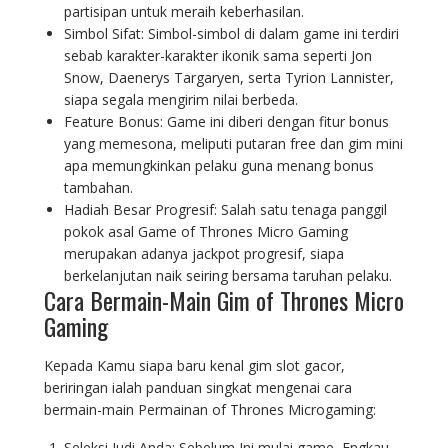
partisipan untuk meraih keberhasilan.
Simbol Sifat: Simbol-simbol di dalam game ini terdiri
sebab karakter-karakter ikonik sama seperti Jon
Snow, Daenerys Targaryen, serta Tyrion Lannister,
siapa segala mengirim nilai berbeda.
Feature Bonus: Game ini diberi dengan fitur bonus
yang memesona, meliputi putaran free dan gim mini
apa memungkinkan pelaku guna menang bonus
tambahan.
Hadiah Besar Progresif: Salah satu tenaga panggil
pokok asal Game of Thrones Micro Gaming
merupakan adanya jackpot progresif, siapa
berkelanjutan naik seiring bersama taruhan pelaku.
Cara Bermain-Main Gim of Thrones Micro
Gaming
Kepada Kamu siapa baru kenal gim slot gacor,
beriringan ialah panduan singkat mengenai cara
bermain-main Permainan of Thrones Microgaming:
Seleksi Judi Anda: Sebelum Ini mulai game, Engkau