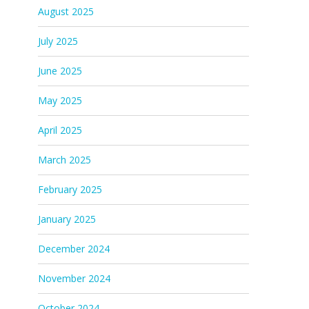
August 2025
July 2025
June 2025
May 2025
April 2025
March 2025
February 2025
January 2025
December 2024
November 2024
October 2024