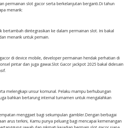
n permainan slot gacor serta berkelanjutan berganti.Di tahun
apa menarik:
ak bertambah diintegrasikan ke dalam permainan slot. Ini bakal
dan menarik untuk pemain.
gacor di device mobile, developer permainan hendak perhatian di
sel pintar dan juga gawai.Slot Gacor jackpot 2025 bakal didesain
sif.
serta melengkapi unsur komunal. Pelaku mampu berhubungan
juga bahkan bertarung internal turnamen untuk mengalahkan
esempatan menggaet bagi sekumpulan gambler.Dengan berbagai
naan arus terkini, Kamu punya peluang bagi mencapai kemenangan
ertanggung jawab dan nikmati kejadian bermain slot gacor siapa