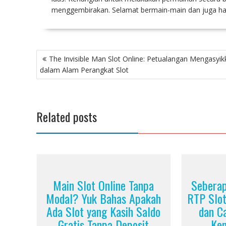
menggembirakan. Selamat bermain-main dan juga har
Post
The Invisible Man Slot Online: Petualangan Mengasyik
navigation
dalam Alam Perangkat Slot
Related posts
Main Slot Online Tanpa
Sebera
Modal? Yuk Bahas Apakah
RTP Slo
Ada Slot yang Kasih Saldo
dan C
Gratis Tanpa Deposit
Ke