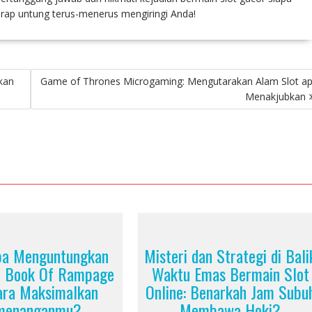
ap untung terus-menerus mengiringi Anda!
kan
Game of Thrones Microgaming: Mengutarakan Alam Slot a
Menakjubkan
pa Menguntungkan
Misteri dan Strategi di Bali
t Book Of Rampage
Waktu Emas Bermain Slot
ara Maksimalkan
Online: Benarkah Jam Subu
menanganmu?
Membawa Hoki?