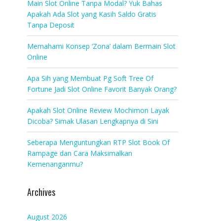
Main Slot Online Tanpa Modal? Yuk Bahas
Apakah Ada Slot yang Kasih Saldo Gratis
Tanpa Deposit
Memahami Konsep ‘Zona’ dalam Bermain Slot
Online
Apa Sih yang Membuat Pg Soft Tree Of
Fortune Jadi Slot Online Favorit Banyak Orang?
Apakah Slot Online Review Mochimon Layak
Dicoba? Simak Ulasan Lengkapnya di Sini
Seberapa Menguntungkan RTP Slot Book Of
Rampage dan Cara Maksimalkan
Kemenanganmu?
Archives
August 2026