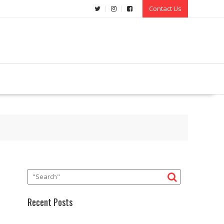
Contact Us
Recent Posts