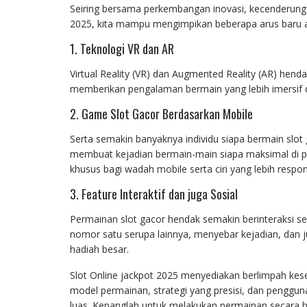
Seiring bersama perkembangan inovasi, kecenderunga
2025, kita mampu mengimpikan beberapa arus baru 
1. Teknologi VR dan AR
Virtual Reality (VR) dan Augmented Reality (AR) hend
memberikan pengalaman bermain yang lebih imersif 
2. Game Slot Gacor Berdasarkan Mobile
Serta semakin banyaknya individu siapa bermain slot 
membuat kejadian bermain-main siapa maksimal di pon
khusus bagi wadah mobile serta ciri yang lebih respon
3. Feature Interaktif dan juga Sosial
Permainan slot gacor hendak semakin berinteraksi 
nomor satu serupa lainnya, menyebar kejadian, dan 
hadiah besar.
Slot Online jackpot 2025 menyediakan berlimpah k
model permainan, strategi yang presisi, dan penggu
luas. Kenanglah untuk melakukan permainan secara b