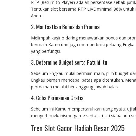
RTP (Return to Player) adalah persentase sebab juml
Tentukan slot bersama RTP LIVE minimal 96% untuk 
Anda.
2. Manfaatkan Bonus dan Promosi
Melimpah kasino daring menawarkan bonus dan promo
bermain Kamu dan juga memperbaiki peluang Engkau
yang berfungsi.
3. Determine Budget serta Patuhi Itu
Sebelum Engkau mulai bermain-main, pilih budget dan 
Engkau pernah mencapai batas apa ditentukan. Mena
permainan melalui bertanggung jawab balas.
4. Coba Permainan Gratis
Sebelum Ini Kamu mempertaruhkan uang nyata, ujil
mengerti mekanisme game serta ciri-ciri siapa ada s
Tren Slot Gacor Hadiah Besar 2025