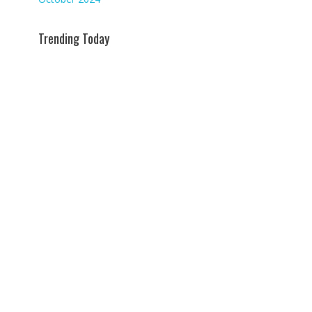
Trending Today