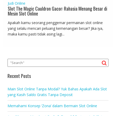
Judi Online
Slot The Magic Cauldron Gacor: Rahasia Menang Besar di
Mesin Slot Online
Apakah kamu seorang penggemar permainan slot online
yang selalu mencari peluang kemenangan besar? Jika iya,
maka kamu pasti tidak asing lagi...
Recent Posts
Main Slot Online Tanpa Modal? Yuk Bahas Apakah Ada Slot
yang Kasih Saldo Gratis Tanpa Deposit
Memahami Konsep ‘Zona’ dalam Bermain Slot Online