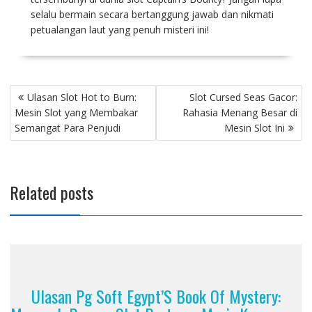
selalu bermain secara bertanggung jawab dan nikmati
petualangan laut yang penuh misteri ini!
Post
Ulasan Slot Hot to Burn:
Slot Cursed Seas Gacor:
navigation
Mesin Slot yang Membakar
Rahasia Menang Besar di
Semangat Para Penjudi
Mesin Slot Ini
Related posts
Ulasan Pg Soft Egypt’S Book Of Mystery: