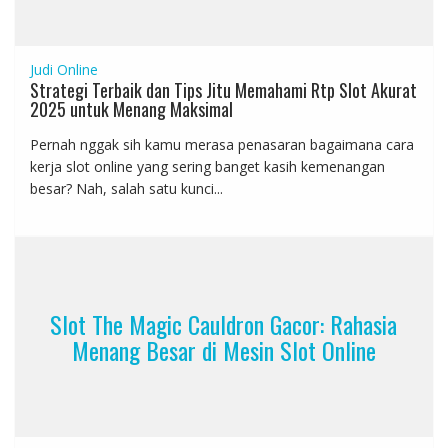
Judi Online
Strategi Terbaik dan Tips Jitu Memahami Rtp Slot Akurat
2025 untuk Menang Maksimal
Pernah nggak sih kamu merasa penasaran bagaimana cara
kerja slot online yang sering banget kasih kemenangan
besar? Nah, salah satu kunci...
Slot The Magic Cauldron Gacor: Rahasia
Menang Besar di Mesin Slot Online