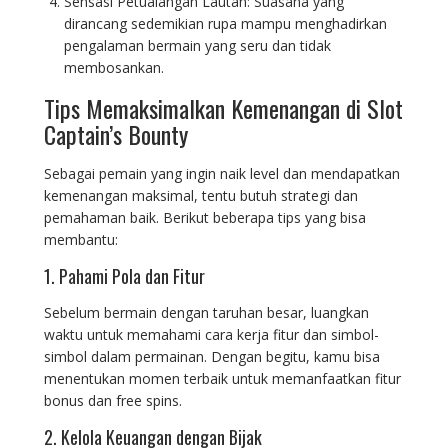
Sensasi Petualangan Lautan: Suasana yang
dirancang sedemikian rupa mampu menghadirkan
pengalaman bermain yang seru dan tidak
membosankan.
Tips Memaksimalkan Kemenangan di Slot
Captain’s Bounty
Sebagai pemain yang ingin naik level dan mendapatkan
kemenangan maksimal, tentu butuh strategi dan
pemahaman baik. Berikut beberapa tips yang bisa
membantu:
1. Pahami Pola dan Fitur
Sebelum bermain dengan taruhan besar, luangkan
waktu untuk memahami cara kerja fitur dan simbol-
simbol dalam permainan. Dengan begitu, kamu bisa
menentukan momen terbaik untuk memanfaatkan fitur
bonus dan free spins.
2. Kelola Keuangan dengan Bijak