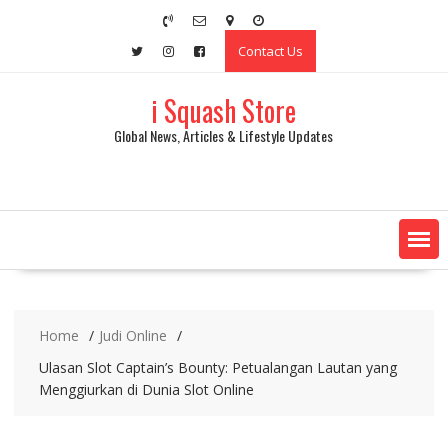
Skip
to
Contact Us
content
i Squash Store
Global News, Articles & Lifestyle Updates
Home
Judi Online
Ulasan Slot Captain’s Bounty: Petualangan Lautan yang
Menggiurkan di Dunia Slot Online