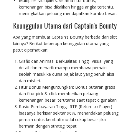
Multiplier Multipliers: Selama fitur bonus,
kemenangan bisa dikalikan hingga angka tertentu,
meningkatkan peluang mendapatkan kombo besar.
Keunggulan Utama dari Captain’s Bounty
Apa yang membuat Captain’s Bounty berbeda dari slot
lainnya? Berikut beberapa keunggulan utama yang
patut diperhatikan:
Grafis dan Animasi Berkualitas Tinggi: Visual yang
detail dan menarik mampu membawa pemain
seolah masuk ke dunia bajak laut yang penuh aksi
dan misteri.
Fitur Bonus Menguntungkan: Bonus putaran gratis
dan fitur pick & click memberikan peluang
kemenangan besar, terutama saat tepat digunakan.
Rasio Pembayaran Tinggi: RTP (Return to Player)
biasanya berkisar sekitar 96%, menandakan peluang
pemain untuk kembali modal cukup besar jika
bermain dengan strategi tepat.