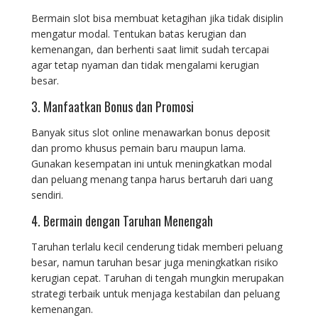
Bermain slot bisa membuat ketagihan jika tidak disiplin
mengatur modal. Tentukan batas kerugian dan
kemenangan, dan berhenti saat limit sudah tercapai
agar tetap nyaman dan tidak mengalami kerugian
besar.
3. Manfaatkan Bonus dan Promosi
Banyak situs slot online menawarkan bonus deposit
dan promo khusus pemain baru maupun lama.
Gunakan kesempatan ini untuk meningkatkan modal
dan peluang menang tanpa harus bertaruh dari uang
sendiri.
4. Bermain dengan Taruhan Menengah
Taruhan terlalu kecil cenderung tidak memberi peluang
besar, namun taruhan besar juga meningkatkan risiko
kerugian cepat. Taruhan di tengah mungkin merupakan
strategi terbaik untuk menjaga kestabilan dan peluang
kemenangan.