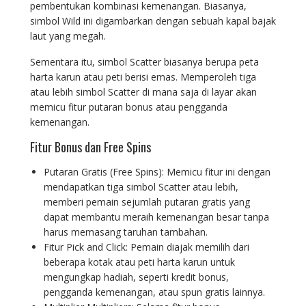
pembentukan kombinasi kemenangan. Biasanya,
simbol Wild ini digambarkan dengan sebuah kapal bajak
laut yang megah.
Sementara itu, simbol Scatter biasanya berupa peta
harta karun atau peti berisi emas. Memperoleh tiga
atau lebih simbol Scatter di mana saja di layar akan
memicu fitur putaran bonus atau pengganda
kemenangan.
Fitur Bonus dan Free Spins
Putaran Gratis (Free Spins): Memicu fitur ini dengan
mendapatkan tiga simbol Scatter atau lebih,
memberi pemain sejumlah putaran gratis yang
dapat membantu meraih kemenangan besar tanpa
harus memasang taruhan tambahan.
Fitur Pick and Click: Pemain diajak memilih dari
beberapa kotak atau peti harta karun untuk
mengungkap hadiah, seperti kredit bonus,
pengganda kemenangan, atau spun gratis lainnya.