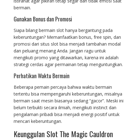
istirahat agar pikiran tetap segar dan tidak emosi saat
bermain.
Gunakan Bonus dan Promosi
Siapa bilang bermain slot hanya bergantung pada
keberuntungan? Memanfaatkan bonus, free spin, dan
promosi dari situs slot bisa menjadi tambahan modal
dan peluang menang Anda. Jangan ragu untuk
mengikuti promo yang ditawarkan, karena ini adalah
strategi cerdas agar permainan tetap menguntungkan.
Perhatikan Waktu Bermain
Beberapa pemain percaya bahwa waktu bermain
tertentu bisa mempengaruhi keberuntungan, misalnya
bermain saat mesin biasanya sedang “gacor”. Meski ini
belum terbukti secara ilmiah, mengikuti instinct dan
pengalaman pribadi bisa menjadi energi positif untuk
mencari keberuntungan.
Keunggulan Slot The Magic Cauldron