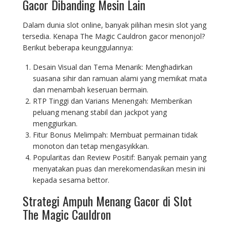
Gacor Dibanding Mesin Lain
Dalam dunia slot online, banyak pilihan mesin slot yang
tersedia. Kenapa The Magic Cauldron gacor menonjol?
Berikut beberapa keunggulannya:
Desain Visual dan Tema Menarik: Menghadirkan
suasana sihir dan ramuan alami yang memikat mata
dan menambah keseruan bermain.
RTP Tinggi dan Varians Menengah: Memberikan
peluang menang stabil dan jackpot yang
menggiurkan.
Fitur Bonus Melimpah: Membuat permainan tidak
monoton dan tetap mengasyikkan.
Popularitas dan Review Positif: Banyak pemain yang
menyatakan puas dan merekomendasikan mesin ini
kepada sesama bettor.
Strategi Ampuh Menang Gacor di Slot
The Magic Cauldron