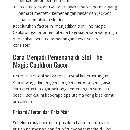
pemain betah berlama-lama.
Potensi Jackpot Gacor: Banyak laporan pemain yang
berhasil memetik kemenangan besar dan jackpot
saat memainkan slot ini.
Keseluruhan faktor ini menjadikan slot The Magic
Cauldron gacor pilihan utama bagi siapa saja yang ingin
merasakan sensasi kemenangan besar secara
konsisten.
Cara Menjadi Pemenang di Slot The
Magic Cauldron Gacor
Bermain slot online tak melulu soal keberuntungan.
Ada strategi dan langkah-langkah tertentu yang bisa
kamu terapkan agar peluang kemenangan semakin
besar. Berikut ini beberapa tips utama yang bisa kamu
praktikkan:
Pahami Aturan dan Pola Main
Sebelum mulai bermain, pastikan kamu memahami
aturan permainan dan fitur-fitur yang tersedia di The