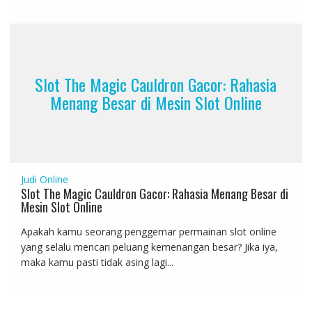
Slot The Magic Cauldron Gacor: Rahasia
Menang Besar di Mesin Slot Online
Judi Online
Slot The Magic Cauldron Gacor: Rahasia Menang Besar di
Mesin Slot Online
Apakah kamu seorang penggemar permainan slot online
yang selalu mencari peluang kemenangan besar? Jika iya,
maka kamu pasti tidak asing lagi...