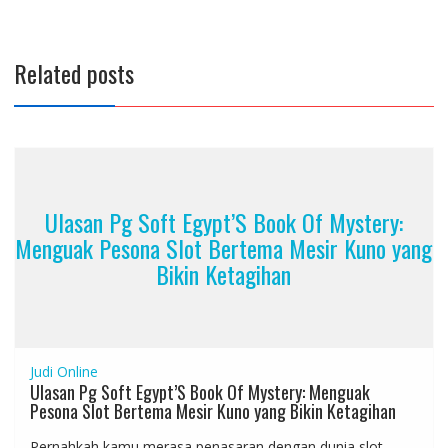
Related posts
Ulasan Pg Soft Egypt’S Book Of Mystery:
Menguak Pesona Slot Bertema Mesir Kuno yang
Bikin Ketagihan
Judi Online
Ulasan Pg Soft Egypt’S Book Of Mystery: Menguak
Pesona Slot Bertema Mesir Kuno yang Bikin Ketagihan
Pernahkah kamu merasa penasaran dengan dunia slot