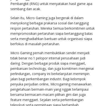
Pembangkit (RNG) untuk menyatakan hasil game apa
seimbang dan acak.
Selain itu, Micro Gaming juga bergerak di dalam
menyokong berbagai prakarsa sosial dan tanggung
respon pertaruhan. Mereka Semua berkomitmen untuk
mempromosikan pertaruhan siapa bertanggung balas
serta menghadiahkan bantuan untuk organisasi siapa
berfokus di masalah pertaruhan.
Micro Gaming pernah membuktikan sendiri menjadi
tidak benar no.1 pelopor internal perusahaan judi
daring. Dengan berbagai produk siapa menggaet,
pembaruan technology, dan juga komitmen mengenai
perlindungan, company ini berkelanjutan memimpin
jalan bagi perkembangan industri. Bagi kelompok
penyuka perjudian online, Microgaming menawarkan
pengetahuan bermain-main yang nggak terlampaui
bersama bermacam-macam pilihan gim dan juga
feature menggaet. Sejalan serta perkembangan
teknologi serta permintaan siapa bertambah