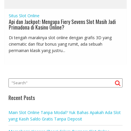
Situs Slot Online
Api dan Jackpot: Mengapa Fiery Sevens Slot Masih Jadi
Primadona di Kasino Online?
Di tengah maraknya slot online dengan grafis 3D yang
cinematic dan fitur bonus yang rumit, ada sebuah
permainan klasik yang justru...
Recent Posts
Main Slot Online Tanpa Modal? Yuk Bahas Apakah Ada Slot
yang Kasih Saldo Gratis Tanpa Deposit