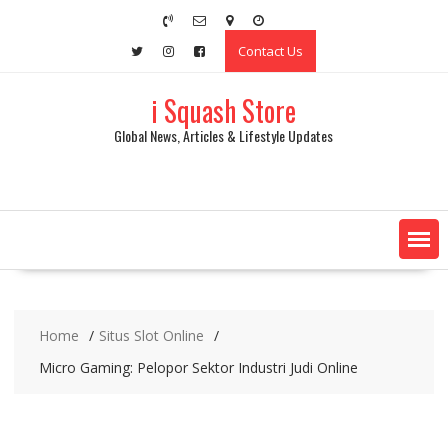
Skip
to
Contact Us
content
i Squash Store
Global News, Articles & Lifestyle Updates
Home
Situs Slot Online
Micro Gaming: Pelopor Sektor Industri Judi Online