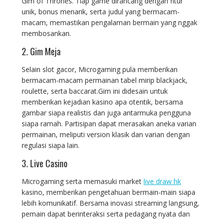
Gim of Thrones. Tiap game dirancang dengan fitur
unik, bonus menarik, serta judul yang bermacam-
macam, memastikan pengalaman bermain yang nggak
membosankan.
2. Gim Meja
Selain slot gacor, Microgaming pula memberikan
bermacam-macam permainan tabel mirip blackjack,
roulette, serta baccarat.Gim ini didesain untuk
memberikan kejadian kasino apa otentik, bersama
gambar siapa realistis dan juga antarmuka pengguna
siapa ramah. Partisipan dapat merasakan aneka varian
permainan, meliputi version klasik dan varian dengan
regulasi siapa lain.
3. Live Casino
Microgaming serta memasuki market
live draw hk
kasino, memberikan pengetahuan bermain-main siapa
lebih komunikatif. Bersama inovasi streaming langsung,
pemain dapat berinteraksi serta pedagang nyata dan