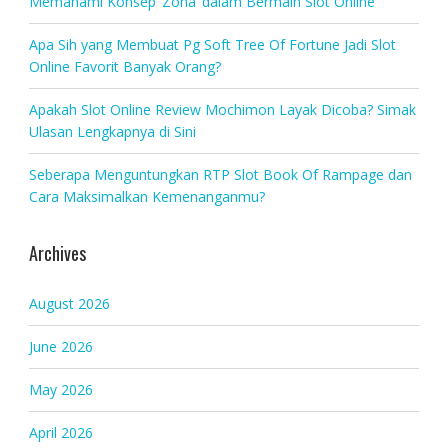
Memahami Konsep ‘Zona’ dalam Bermain Slot Online
Apa Sih yang Membuat Pg Soft Tree Of Fortune Jadi Slot
Online Favorit Banyak Orang?
Apakah Slot Online Review Mochimon Layak Dicoba? Simak
Ulasan Lengkapnya di Sini
Seberapa Menguntungkan RTP Slot Book Of Rampage dan
Cara Maksimalkan Kemenanganmu?
Archives
August 2026
June 2026
May 2026
April 2026