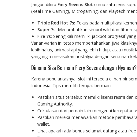
Jangan dikira
Fiery Sevens Slot
cuma satu jenis saja.
(RealTime Gaming), Microgaming, dan Playtech menci
Triple Red Hot 7s:
Fokus pada multiplikasi keme
Super 7s:
Menambahkan simbol wild dan fitur res
Fire 7s:
Sering kali memiliki jackpot progresif ya
Varian-varian ini tetap mempertahankan jiwa klasikn
lebih halus, animasi api yang lebih hidup, atau musik
yang ingin merasakan nostalgia dengan sentuhan keki
Dimana Bisa Bermain Fiery Sevens dengan Nyaman?
Karena popularitasnya, slot ini tersedia di hampir s
Indonesia. Tips memilih tempat bermain:
Pastikan situs tersebut memiliki lisensi resmi da
Gaming Authority.
Cek ulasan dari pemain lain mengenai kecepatan 
Pastikan mereka menawarkan metode pembayaran ya
wallet.
Lihat apakah ada bonus selamat datang atau free s