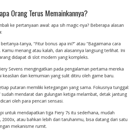
napa Orang Terus Memainkannya?
bali ke pertanyaan awal: apa sih magic-nya? Beberapa alasan
a:
ertanya-tanya, “Fitur bonus apa ini?” atau “Bagaimana cara
 Kamu menang atau kalah, dan alasannya langsung terlihat. Ini
arang didapat di slot modern yang kompleks.
Fiery Sevens mengingatkan pada pengalaman pertama mereka
ai keaslian dan kemurnian yang sulit ditiru oleh game baru.
etiap putaran memiliki ketegangan yang sama. Fokusnya tunggal:
 7 sudah mendarat dan gulungan ketiga melambat, detak jantung
cari oleh para pencari sensasi.
i untuk mendapatkan tiga Fiery 7s itu sederhana, mudah
000x, atau bahkan lebih dari taruhanmu, bisa datang dari satu
dengan mekanisme rumit.