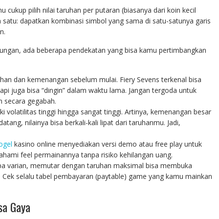
cukup pilih nilai taruhan per putaran (biasanya dari koin kecil
a satu: dapatkan kombinasi simbol yang sama di satu-satunya garis
n.
ntungan, ada beberapa pendekatan yang bisa kamu pertimbangkan
han dan kemenangan sebelum mulai. Fiery Sevens terkenal bisa
pi juga bisa “dingin” dalam waktu lama. Jangan tergoda untuk
 secara gegabah.
i volatilitas tinggi hingga sangat tinggi. Artinya, kemenangan besar
tang, nilainya bisa berkali-kali lipat dari taruhanmu. Jadi,
togel
kasino online menyediakan versi demo atau free play untuk
hami feel permainannya tanpa risiko kehilangan uang.
pa varian, memutar dengan taruhan maksimal bisa membuka
7. Cek selalu tabel pembayaran (paytable) game yang kamu mainkan
isa Gaya