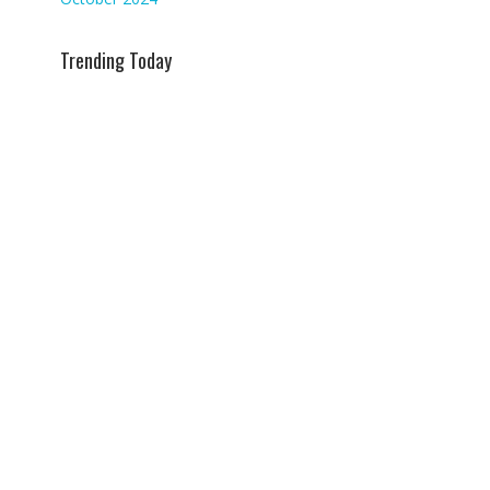
Trending Today