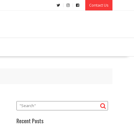
Contact Us
Recent Posts