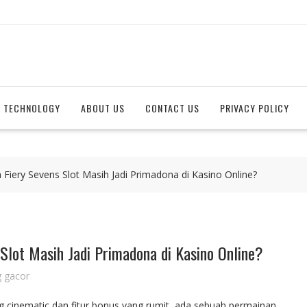
TECHNOLOGY
ABOUT US
CONTACT US
PRIVACY POLICY
 Fiery Sevens Slot Masih Jadi Primadona di Kasino Online?
Slot Masih Jadi Primadona di Kasino Online?
g gacor
g cinematic dan fitur bonus yang rumit, ada sebuah permainan