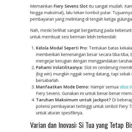
Memainkan
Fiery Sevens Slot
itu sangat mudah. Kamu 
hingga maksimal), lalu tekan tombol putar. Tujuanny
pembayaran yang melintang di tengah ketiga gulunga
Nah, meski terlihat sangat bergantung pada keberu
untuk membuat sesi bermain lebih terkendali:
Kelola Modal Seperti Pro:
Tentukan batas kekala
memberikan kemenangan besar secara tiba-tiba, ta
mengejar kerugian dengan menggandakan taruhan
Pahami Volatilitasnya:
Slot ini cenderung memilik
(big win) mungkin nggak sering datang, tapi sekali da
bersabarlah.
Manfaatkan Mode Demo:
Hampir semua
situs 
Fiery Sevens. Gunakan ini untuk benar-benar mema
Taruhan Maksimum untuk Jackpot?
Di bebera
potensi pembayaran tertinggi untuk simbol Fiery 
untuk aturan spesifiknya.
Varian dan Inovasi: Si Tua yang Tetap B