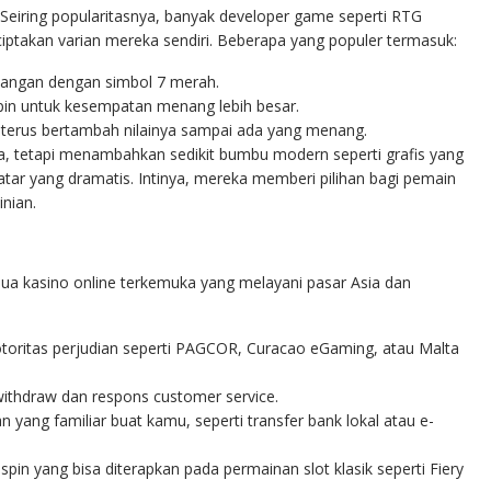
 Seiring popularitasnya, banyak developer game seperti RTG
ptakan varian mereka sendiri. Beberapa yang populer termasuk:
nangan dengan simbol 7 merah.
pin untuk kesempatan menang lebih besar.
ng terus bertambah nilainya sampai ada yang menang.
ya, tetapi menambahkan sedikit bumbu modern seperti grafis yang
 latar yang dramatis. Intinya, mereka memberi pilihan bagi pemain
nian.
emua kasino online terkemuka yang melayani pasar Asia dan
ri otoritas perjudian seperti PAGCOR, Curacao eGaming, atau Malta
withdraw dan respons customer service.
ng familiar buat kamu, seperti transfer bank lokal atau e-
pin yang bisa diterapkan pada permainan slot klasik seperti Fiery