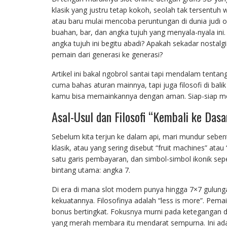
klasik yang justru tetap kokoh, seolah tak tersentu
atau baru mulai mencoba peruntungan di dunia judi 
buahan, bar, dan angka tujuh yang menyala-nyala ini
angka tujuh ini begitu abadi? Apakah sekadar nostal
pemain dari generasi ke generasi?
Artikel ini bakal ngobrol santai tapi mendalam tentan
cuma bahas aturan mainnya, tapi juga filosofi di bali
kamu bisa memainkannya dengan aman. Siap-siap 
Asal-Usul dan Filosofi “Kembali ke Dasa
Sebelum kita terjun ke dalam api, mari mundur seben
klasik, atau yang sering disebut “fruit machines” at
satu garis pembayaran, dan simbol-simbol ikonik sepe
bintang utama: angka 7.
Di era di mana slot modern punya hingga 7×7 gulung
kekuatannya. Filosofinya adalah “less is more”. Pema
bonus bertingkat. Fokusnya murni pada ketegangan da
yang merah membara itu mendarat sempurna. Ini adal