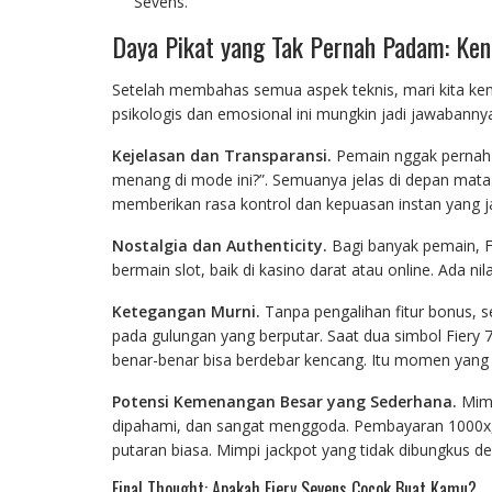
Sevens.
Daya Pikat yang Tak Pernah Padam: Ke
Setelah membahas semua aspek teknis, mari kita kem
psikologis dan emosional ini mungkin jadi jawabanny
Kejelasan dan Transparansi.
Pemain nggak pernah b
menang di mode ini?”. Semuanya jelas di depan mata.
memberikan rasa kontrol dan kepuasan instan yang j
Nostalgia dan Authenticity.
Bagi banyak pemain, 
bermain slot, baik di kasino darat atau online. Ada nil
Ketegangan Murni.
Tanpa pengalihan fitur bonus, s
pada gulungan yang berputar. Saat dua simbol Fiery
benar-benar bisa berdebar kencang. Itu momen yang di
Potensi Kemenangan Besar yang Sederhana.
Mimp
dipahami, dan sangat menggoda. Pembayaran 1000x, 2
putaran biasa. Mimpi jackpot yang tidak dibungkus 
Final Thought: Apakah Fiery Sevens Cocok Buat Kamu?