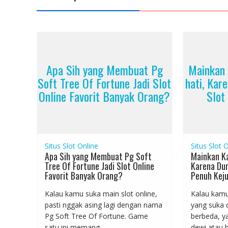
Apa Sih yang Membuat Pg
Mainkan 
Soft Tree Of Fortune Jadi Slot
hati, Kar
Online Favorit Banyak Orang?
Slot
Situs Slot Online
Situs Slot 
Apa Sih yang Membuat Pg Soft
Mainkan Ka
Tree Of Fortune Jadi Slot Online
Karena Dun
Favorit Banyak Orang?
Penuh Keju
Kalau kamu suka main slot online,
Kalau kamu
pasti nggak asing lagi dengan nama
yang suka 
Pg Soft Tree Of Fortune. Game
berbeda, y
satu ini memang...
dewi atau h