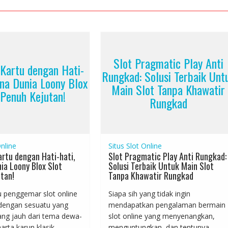
Slot Pragmatic Play Anti
Kartu dengan Hati-
Rungkad: Solusi Terbaik Unt
ena Dunia Loony Blox
Main Slot Tanpa Khawatir
 Penuh Kejutan!
Rungkad
Online
Situs Slot Online
rtu dengan Hati-hati,
Slot Pragmatic Play Anti Rungkad:
ia Loony Blox Slot
Solusi Terbaik Untuk Main Slot
tan!
Tanpa Khawatir Rungkad
 penggemar slot online
Siapa sih yang tidak ingin
dengan sesuatu yang
mendapatkan pengalaman bermain
ang jauh dari tema dewa-
slot online yang menyenangkan,
arta karun klasik,
menguntungkan, dan tentunya