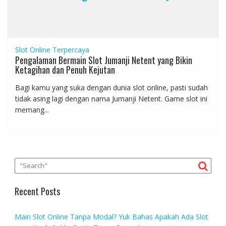
Slot Online Terpercaya
Pengalaman Bermain Slot Jumanji Netent yang Bikin
Ketagihan dan Penuh Kejutan
Bagi kamu yang suka dengan dunia slot online, pasti sudah
tidak asing lagi dengan nama Jumanji Netent. Game slot ini
memang...
Recent Posts
Main Slot Online Tanpa Modal? Yuk Bahas Apakah Ada Slot