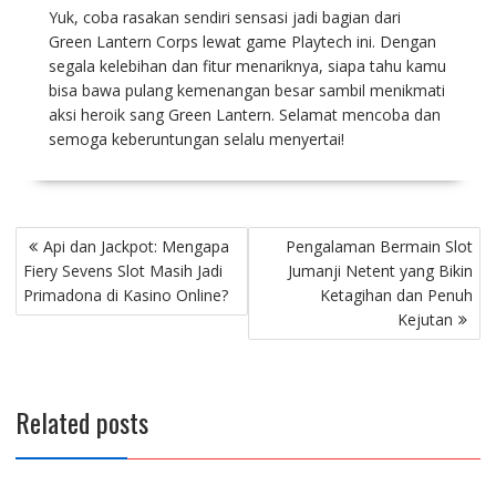
Yuk, coba rasakan sendiri sensasi jadi bagian dari
Green Lantern Corps lewat game Playtech ini. Dengan
segala kelebihan dan fitur menariknya, siapa tahu kamu
bisa bawa pulang kemenangan besar sambil menikmati
aksi heroik sang Green Lantern. Selamat mencoba dan
semoga keberuntungan selalu menyertai!
Post
Api dan Jackpot: Mengapa
Pengalaman Bermain Slot
navigation
Fiery Sevens Slot Masih Jadi
Jumanji Netent yang Bikin
Primadona di Kasino Online?
Ketagihan dan Penuh
Kejutan
Related posts