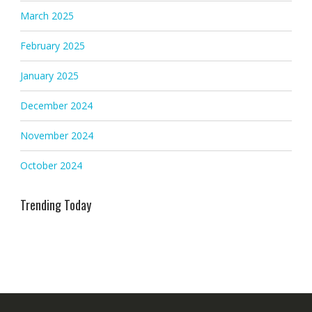
March 2025
February 2025
January 2025
December 2024
November 2024
October 2024
Trending Today