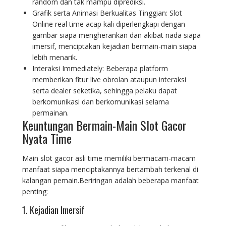
random dan tak mampu diprediksi.
Grafik serta Animasi Berkualitas Tinggian: Slot
Online real time acap kali diperlengkapi dengan
gambar siapa mengherankan dan akibat nada siapa
imersif, menciptakan kejadian bermain-main siapa
lebih menarik.
Interaksi Immediately: Beberapa platform
memberikan fitur live obrolan ataupun interaksi
serta dealer seketika, sehingga pelaku dapat
berkomunikasi dan berkomunikasi selama
permainan.
Keuntungan Bermain-Main Slot Gacor
Nyata Time
Main slot gacor asli time memiliki bermacam-macam
manfaat siapa menciptakannya bertambah terkenal di
kalangan pemain.Beriringan adalah beberapa manfaat
penting:
1. Kejadian Imersif