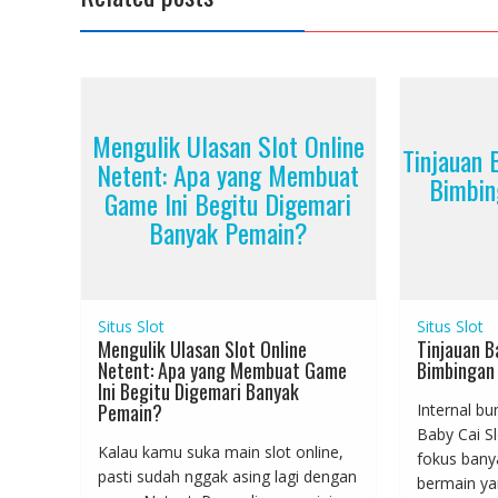
Mengulik Ulasan Slot Online
Tinjauan 
Netent: Apa yang Membuat
Bimbin
Game Ini Begitu Digemari
Banyak Pemain?
Situs Slot
Situs Slot
Mengulik Ulasan Slot Online
Tinjauan Ba
Netent: Apa yang Membuat Game
Bimbingan
Ini Begitu Digemari Banyak
Pemain?
Internal bu
Baby Cai S
Kalau kamu suka main slot online,
fokus bany
pasti sudah nggak asing lagi dengan
bermain y