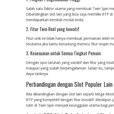
Salah satu faktor utama yang membuat Twin Spin me
Dibandingkan slot lain yang bisa saja memiliki RTP 
mendapatkan kembali modal Anda.
2. Fitur Twin Reel yang Inovatif
Fitur unik ini tidak hanya membuat permainan lebih 
terutama jika kamu beruntung memicu fitur respin m
3. Kesesuaian untuk Semua Tingkat Pemain
Dengan opsi taruhan yang variatif dan fitur yang mu
maupun yang sudah berpengalaman. Selain itu, tamp
daya tariknya.
Perbandingan dengan Slot Populer Lain
Bila dibandingkan dengan slot lain seperti Mega Moo
RTP yang kompetitif dengan fitur inovatif. Meskipun 
rutin di Twin Spin menjadi keunggulan utama bagi p