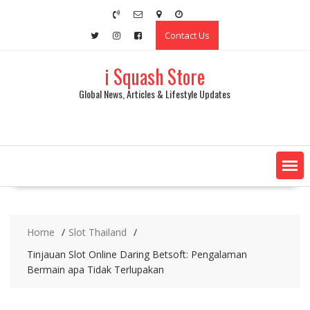
Skip
to
Contact Us
content
i Squash Store
Global News, Articles & Lifestyle Updates
Home
Slot Thailand
Tinjauan Slot Online Daring Betsoft: Pengalaman
Bermain apa Tidak Terlupakan