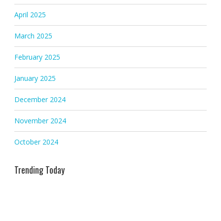
April 2025
March 2025
February 2025
January 2025
December 2024
November 2024
October 2024
Trending Today