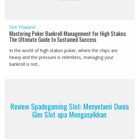
Slot Thailand
Mastering Poker Bankroll Management for High Stakes:
The Ultimate Guide to Sustained Success
In the world of high-stakes poker, where the chips are
heavy and the pressure is relentless, managing your
bankroll is not...
Review Spadegaming Slot: Menyelami Dunia
Gim Slot apa Mengasyikkan