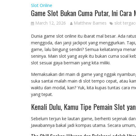
Slot Online
Game Slot Bukan Cuma Putar, Ini Cara
March 12, 2026
Matthew Barnes
slot tergac
Dunia game slot online itu ibarat mal besar. Ada rat
menggoda, dan janji jackpot yang menggiurkan. Tapi,
game, lalu bingung sendiri? Semua keliatannya menar
seninya. Main slot yang asyik itu bukan cuma soal 
slot sesuai gaya bermain yang kita miliki.
Memaksakan diri main di game yang nggak nyambung s
suka santai malah main di slot tempo cepat, atau ka
waktu dan modal, kan? Yuk, kita kupas tuntas cara
yang tepat.
Kenali Dulu, Kamu Tipe Pemain Slot y
Sebelum terjun ke lautan game, berhenti sejenak dan t
Jawabannya bakal jadi kompas utama. Secara umum, a