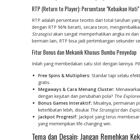
RTP (Return to Player): Persentase "Kebaikan Hati
RTP adalah persentase teoritis dari total taruhan y
dengan RTP 96% berarti, secara teori, mengembalika
Strategist
akan sangat memperhatikan angka ini dan
bermain lain, RTP bisa jadi pertimbangan sekunder set
Fitur Bonus dan Mekanik Khusus: Bumbu Penyedap
Inilah yang membedakan satu slot dengan lainnya. Pil
Free Spins & Multipliers:
Standar tapi selalu efek
gratis.
Megaways & Cara Menang Cluster:
Menawarkan 
dengan kejutan dan perubahan pola?
The Explore
Bonus Games Interaktif:
Misalnya, permainan pil
keterlibatan lebih, disukai
The Strategist
dan
Explo
Jackpot Progresif:
Jackpot yang terus membesar
yang memimpikan life-changing win.
Tema dan Desain: Jangan Remehkan Keku