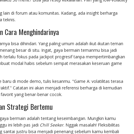
 lain di forum atau komunitas. Kadang, ada insight berharga
a teknis.
an Cara Menghindarinya
rnya bisa dihindari. Yang paling umum adalah ikut-ikutan teman
nang besar di situ. Ingat, gaya bermain temanmu bisa jadi
ah terlalu fokus pada jackpot progresif tanpa mempertimbangkan
 membuat modal habis sebelum sempat merasakan keseruan game
 baru di mode demo, tulis kesanmu. "Game A: volatilitas terasa
raktif." Catatan ini akan menjadi referensi berharga di kemudian
vorit yang benar-benar cocok.
an Strategi Bertemu
 gaya bermain adalah tentang keseimbangan. Mungkin kamu
ggu ini lebih pas jadi
Chill Seeker
. Nggak masalah! Fleksibilitas
yang santai justru bisa menjadi penenang sebelum kamu kembali