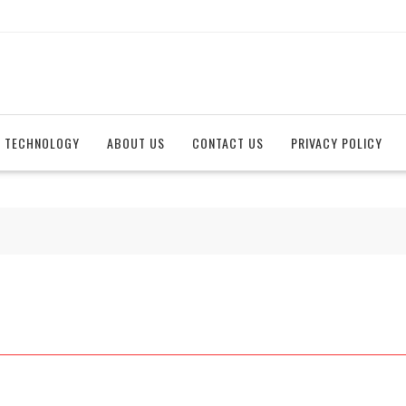
TECHNOLOGY
ABOUT US
CONTACT US
PRIVACY POLICY