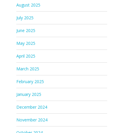
August 2025
July 2025
June 2025
May 2025
April 2025
March 2025
February 2025
January 2025
December 2024
November 2024
October 2024