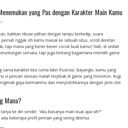
 Menemukan yang Pas dengan Karakter Main Kamu
or
usan, bahkan ribuan pilihan dengan lampu berkedip, suara
 pernah nggak sih kamu masuk ke sebuah situs, scroll deretan
ik, tapi mana yang bener-bener cocok buat kamu? Nah, di sinilah
keberuntungan semata, tapi juga tentang bagaimana memilih game
ama karakter kita cuma bikin frustrasi. Bayangin, kamu yang
mu si pencari sensasi malah terjebak di game yang monoton. Rugi
 mengenali gaya bermainmu dan menjodohkannya dengan jenis slot
ang Mana?
anya ke diri sendiri: "Aku biasanya main buat apa sih?"
da beberapa profil pemain yang sering ditemui.