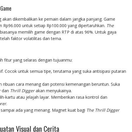
" Game
ang akan dikembalikan ke pemain dalam jangka panjang. Game
n Rp96.000 untuk setiap Rp100.000 yang dipertaruhkan.
The
 biasanya memilih game dengan RTP di atas 96%. Untuk gaya
elah faktor volatilitas dan tema.
ih fitur yang selaras dengan tujuanmu:
tif. Cocok untuk semua tipe, terutama yang suka antisipasi putaran
ribuan cara menang dan potensi kemenangan beruntun. Suka
r
dan
Thrill Digger
akan menyukainya.
ih-kartu atau jelajah layar. Memberikan rasa kontrol dan
rer
.
 sampai ada yang menang. Magnet kuat bagi
The Thrill Digger
atan Visual dan Cerita