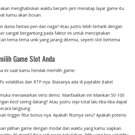
amu akan menghabiskan waktu berjam-jam menatap layar game itu.
bat kamu akan bosan.
unia fantasi peri dan naga? Atau justru lebih tertarik dengan
ker
sangat bergantung pada faktor ini untuk menciptakan
ri tema-tema unik yang jarang ditemui, seperti slot bertema
milih Game Slot Anda
ana ini saat kamu hendak memilih game:
o volatilitas dan RTP-nya. Biasanya ada di paytable (tabel
muka menawarkan versi demo. Manfaatkan ini! Mainkan 50-100
n kecil sering datang? Atau justru sepi total lalu tiba-tiba dapat
 secara langsung.
n trigger fitur bonus-nya. Apakah fiturnya seru? Apakah potensi
kan pilihan game dengan modal dan waktu yang kamu siapkan.
waktu 30 menit? Bisa jadi resep kekalahan. Pilih yang low-volatility