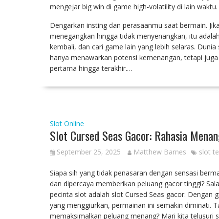
mengejar big win di game high-volatility di lain waktu.
Dengarkan insting dan perasaanmu saat bermain. Jik
menegangkan hingga tidak menyenangkan, itu adalah
kembali, dan cari game lain yang lebih selaras. Dunia
hanya menawarkan potensi kemenangan, tetapi juga 
pertama hingga terakhir.…
Slot Online
Slot Cursed Seas Gacor: Rahasia Menang
September 25, 2025
Matthew Barnes
slot t
Siapa sih yang tidak penasaran dengan sensasi berma
dan dipercaya memberikan peluang gacor tinggi? Sal
pecinta slot adalah slot Cursed Seas gacor. Dengan g
yang menggiurkan, permainan ini semakin diminati. T
memaksimalkan peluang menang? Mari kita telusuri s