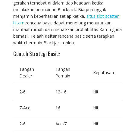
gerakan terhebat di dalam tiap keadaan ketika
melakukan permainan Blackjack. Biarpun nggak
menjamin keberhasilan setiap ketika,
situs slot scatter
hitam
rencana basic dapat menolong menurunkan
manfaat rumah dan menaikkan probabilitas Kamu guna
berhasil. Telaah daftar rencana basic serta terapkan
waktu bermain Blackjack onlen.
Contoh Strategi Basic:
Tangan
Tangan
Keputusan
Dealer
Pemain
2-6
12-16
Hit
7-Ace
16
Hit
2-6
Ace-7
Hit