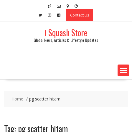
Skip
to
Contact Us
content
i Squash Store
Global News, Articles & Lifestyle Updates
Home
pg scatter hitam
Tag:
pg scatter hitam